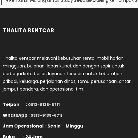
Navigasi
Rental Elf Malang untuk Study Tour Sekolah
Sewa Elf Malang ke Tumpak 
pos
THALITA RENTCAR
Thalita Rentcar melayani kebutuhan rental mobil harian,
mingguan, bulanan, lepas kunci, dan dengan sopir untuk
berbagai kota besar, layanan tersedia untuk kebutuhan
pribadi, keluarga, perjalanan dinas, tamu perusahaan, antar
jemput bandara, dan operasional tim
Telpon :
0813-9138-6711
WhatsApp :
0813-9138-6711
Jam Operasional : Senin – Minggu
Buka : 24 Jam