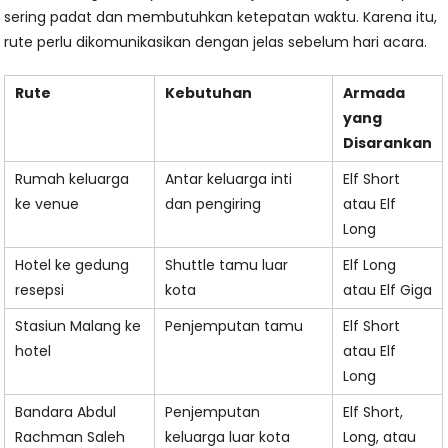
sering padat dan membutuhkan ketepatan waktu. Karena itu,
rute perlu dikomunikasikan dengan jelas sebelum hari acara.
Rute
Kebutuhan
Armada
yang
Disarankan
Rumah keluarga
Antar keluarga inti
Elf Short
ke venue
dan pengiring
atau Elf
Long
Hotel ke gedung
Shuttle tamu luar
Elf Long
resepsi
kota
atau Elf Giga
Stasiun Malang ke
Penjemputan tamu
Elf Short
hotel
atau Elf
Long
Bandara Abdul
Penjemputan
Elf Short,
Rachman Saleh
keluarga luar kota
Long, atau