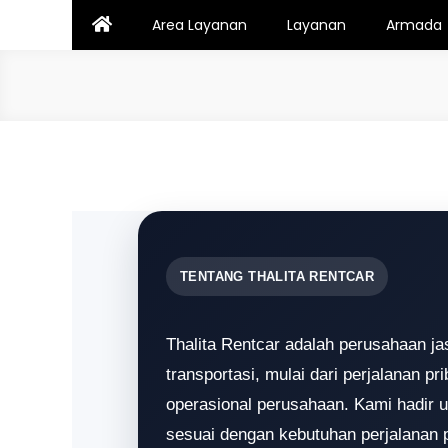
Skip
Area Layanan
Layanan
Armada
to
content
TENTANG THALITA RENTCAR
Thalita Rentcar adalah perusahaan ja
transportasi, mulai dari perjalanan pr
operasional perusahaan. Kami hadir
sesuai dengan kebutuhan perjalanan 