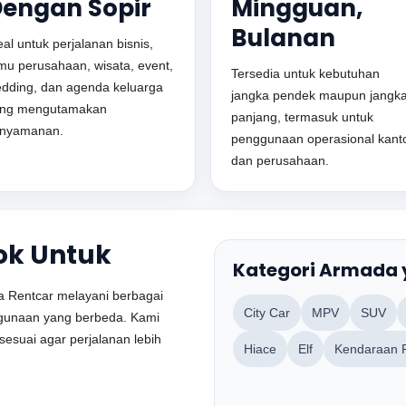
engan Sopir
Mingguan,
Bulanan
eal untuk perjalanan bisnis,
mu perusahaan, wisata, event,
Tersedia untuk kebutuhan
dding, dan agenda keluarga
jangka pendek maupun jangk
ng mengutamakan
panjang, termasuk untuk
nyamanan.
penggunaan operasional kant
dan perusahaan.
ok Untuk
Kategori Armada
ta Rentcar melayani berbagai
City Car
MPV
SUV
ggunaan yang berbeda. Kami
esuai agar perjalanan lebih
Hiace
Elf
Kendaraan