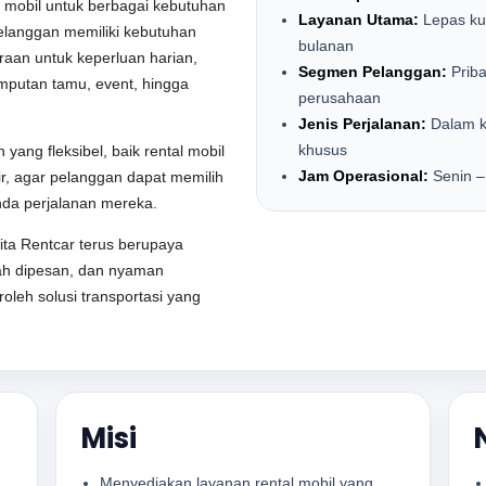
l mobil untuk berbagai kebutuhan
Layanan Utama:
Lepas kun
langgan memiliki kebutuhan
bulanan
aan untuk keperluan harian,
Segmen Pelanggan:
Priba
emputan tamu, event, hingga
perusahaan
Jenis Perjalanan:
Dalam ko
khusus
yang fleksibel, baik rental mobil
Jam Operasional:
Senin –
r, agar pelanggan dapat memilih
nda perjalanan mereka.
ita Rentcar terus berupaya
ah dipesan, dan nyaman
leh solusi transportasi yang
Misi
Menyediakan layanan rental mobil yang