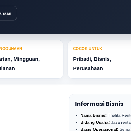
sahaan
NGGUNAAN
COCOK UNTUK
rian, Mingguan,
Pribadi, Bisnis,
lanan
Perusahaan
Informasi Bisnis
Nama Bisnis:
Thalita Rent
Bidang Usaha:
Jasa rental
Basis Operasional:
Sema