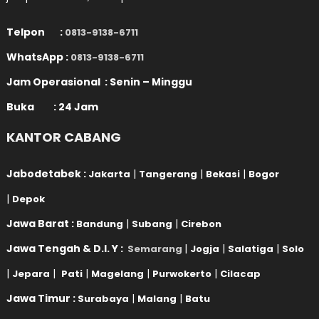
Telpon :
0813-9138-6711
WhatsApp :
0813-9138-6711
Jam Operasional : Senin – Minggu
Buka : 24 Jam
KANTOR CABANG
Jabodetabek :
|
|
|
Jakarta
Tangerang
Bekasi
Bogor
|
Depok
Jawa Barat :
|
|
Bandung
Subang
Cirebon
Jawa Tengah & D.I. Y :
|
|
|
Semarang
Jogja
Salatiga
Solo
|
|
|
|
|
Jepara
Pati
Magelang
Purwokerto
Cilacap
Jawa Timur :
|
|
Surabaya
Malang
Batu