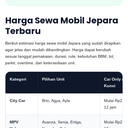
Harga Sewa Mobil Jepara
Terbaru
Berikut estimasi harga sewa mobil Jepara yang sudah dirapikan
agar jelas dan mudah dibandingkan. Harga dapat berubah
sesuai tanggal pemakaian, durasi, rute, kebutuhan BBM, tol,
parkir, overtime, dan ketersediaan unit.
Kategori
Pilihan Unit
Car Only / 
Kunci
City Car
Brio, Agya, Ayla
Mulai Rp250.
12 jam
MPV
Avanza, Xenia, Ertiga,
Mulai Rp250.