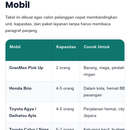
Mobil
Tabel ini dibuat agar calon pelanggan cepat membandingkan
unit, kapasitas, dan paket layanan tanpa harus membaca
paragraf panjang.
Mobil
Kapasitas
Cocok Untuk
GranMax Pick Up
2 orang
Barang, niaga, pindahan
ringan
Honda Brio
4-5 orang
Dalam kota, hemat BBM,
pasangan
Toyota Agya /
4-5 orang
Perjalanan hemat, city to
Daihatsu Ayla
Jepara
Toyota Calya / Sigra
6-7 orang
Keluarga kecil, budget