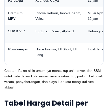
Keluarga
Xpander, Calya
12 jam
Premium
Innova Reborn, Innova Zenix,
Mulai Rp350.
MPV
Veloz
12 jam
SUV & VIP
Fortuner, Pajero, Alphard
Hubungi adm
Rombongan
Hiace Premio, Elf Short, Elf
Tidak lepas k
Long
Catatan: Paket all in umumnya mencakup unit, driver, dan BBM
untuk rute dalam kota sesuai kesepakatan. Tol, parkir, tiket objek
wisata, penyeberangan, dan biaya luar kota mengikuti rute
aktual.
Tabel Harga Detail per