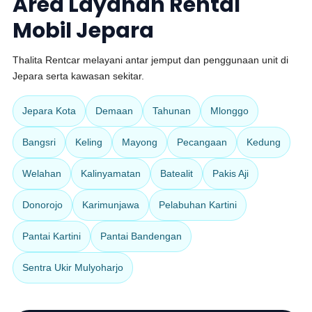
Area Layanan Rental
Mobil Jepara
Thalita Rentcar melayani antar jemput dan penggunaan unit di
Jepara serta kawasan sekitar.
Jepara Kota
Demaan
Tahunan
Mlonggo
Bangsri
Keling
Mayong
Pecangaan
Kedung
Welahan
Kalinyamatan
Batealit
Pakis Aji
Donorojo
Karimunjawa
Pelabuhan Kartini
Pantai Kartini
Pantai Bandengan
Sentra Ukir Mulyoharjo