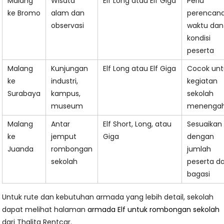
Malang
Wisata
Elf Long atau Elf Giga
Perlu
ke Bromo
alam dan
perencan
observasi
waktu dan
kondisi
peserta
Malang
Kunjungan
Elf Long atau Elf Giga
Cocok unt
ke
industri,
kegiatan
Surabaya
kampus,
sekolah
museum
menenga
Malang
Antar
Elf Short, Long, atau
Sesuaikan
ke
jemput
Giga
dengan
Juanda
rombongan
jumlah
sekolah
peserta d
bagasi
Untuk rute dan kebutuhan armada yang lebih detail, sekolah
dapat melihat halaman
armada Elf untuk rombongan sekolah
dari Thalita Rentcar.