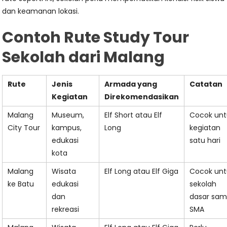
dan keamanan lokasi.
Contoh Rute Study Tour
Sekolah dari Malang
Rute
Jenis
Armada yang
Catatan
Kegiatan
Direkomendasikan
Malang
Museum,
Elf Short atau Elf
Cocok unt
City Tour
kampus,
Long
kegiatan
edukasi
satu hari
kota
Malang
Wisata
Elf Long atau Elf Giga
Cocok unt
ke Batu
edukasi
sekolah
dan
dasar sam
rekreasi
SMA