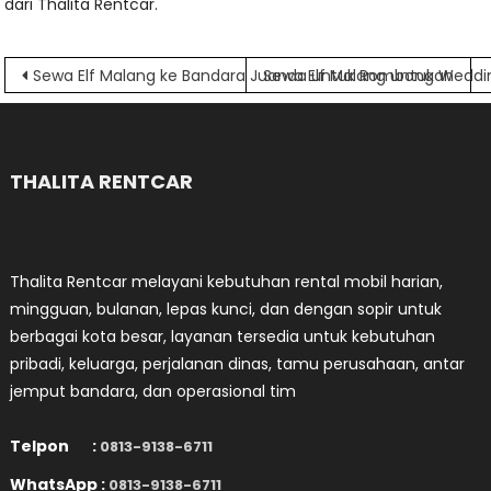
dari Thalita Rentcar.
Navigasi
Sewa Elf Malang ke Bandara Juanda untuk Rombongan
Sewa Elf Malang untuk Wedd
pos
THALITA RENTCAR
Thalita Rentcar melayani kebutuhan rental mobil harian,
mingguan, bulanan, lepas kunci, dan dengan sopir untuk
berbagai kota besar, layanan tersedia untuk kebutuhan
pribadi, keluarga, perjalanan dinas, tamu perusahaan, antar
jemput bandara, dan operasional tim
Telpon :
0813-9138-6711
WhatsApp :
0813-9138-6711