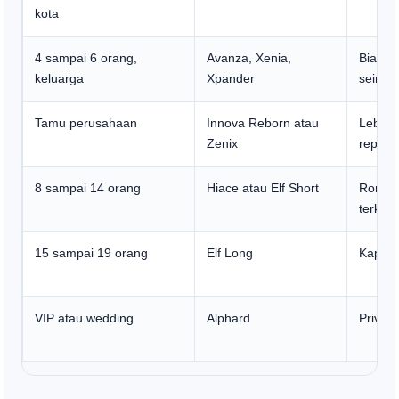
kota
4 sampai 6 orang,
Avanza, Xenia,
Biaya 
keluarga
Xpander
seimb
Tamu perusahaan
Innova Reborn atau
Lebih 
Zenix
represe
8 sampai 14 orang
Hiace atau Elf Short
Rombo
terkoor
15 sampai 19 orang
Elf Long
Kapasi
VIP atau wedding
Alphard
Privas