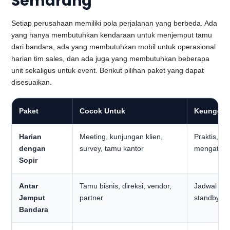
Semarang
Setiap perusahaan memiliki pola perjalanan yang berbeda. Ada
yang hanya membutuhkan kendaraan untuk menjemput tamu
dari bandara, ada yang membutuhkan mobil untuk operasional
harian tim sales, dan ada juga yang membutuhkan beberapa
unit sekaligus untuk event. Berikut pilihan paket yang dapat
disesuaikan.
Paket
Cocok Untuk
Keunggul
Harian
Meeting, kunjungan klien,
Praktis, ti
dengan
survey, tamu kantor
mengatur d
Sopir
Antar
Tamu bisnis, direksi, vendor,
Jadwal lebi
Jemput
partner
standby ses
Bandara