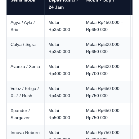
Jenis Mobil
Lepas Kunci /
Mobil + Sopir
B
24 Jam
Agya / Ayla /
Mulai
Mulai Rp450.000 –
Mu
Brio
Rp350.000
Rp650.000
R
Calya / Sigra
Mulai
Mulai Rp500.000 –
Mu
Rp350.000
Rp650.000
Avanza / Xenia
Mulai
Mulai Rp600.000 –
Mu
Rp400.000
Rp700.000
Veloz / Ertiga /
Mulai
Mulai Rp650.000 –
Mu
XL7 / Rush
Rp450.000
Rp750.000
Xpander /
Mulai
Mulai Rp650.000 –
Mu
Stargazer
Rp500.000
Rp750.000
Innova Reborn
Mulai
Mulai Rp750.000 –
Mu