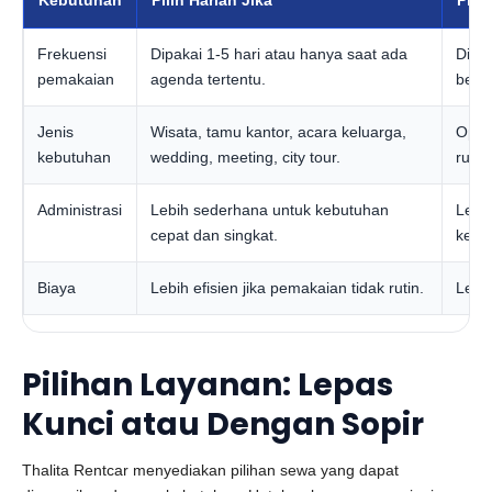
Kebutuhan
Pilih Harian Jika
Pili
Frekuensi
Dipakai 1-5 hari atau hanya saat ada
Dipak
pemakaian
agenda tertentu.
bebe
Jenis
Wisata, tamu kantor, acara keluarga,
Opera
kebutuhan
wedding, meeting, city tour.
rutin
Administrasi
Lebih sederhana untuk kebutuhan
Lebih
cepat dan singkat.
kebu
Biaya
Lebih efisien jika pemakaian tidak rutin.
Lebi
Pilihan Layanan: Lepas
Kunci atau Dengan Sopir
Thalita Rentcar menyediakan pilihan sewa yang dapat