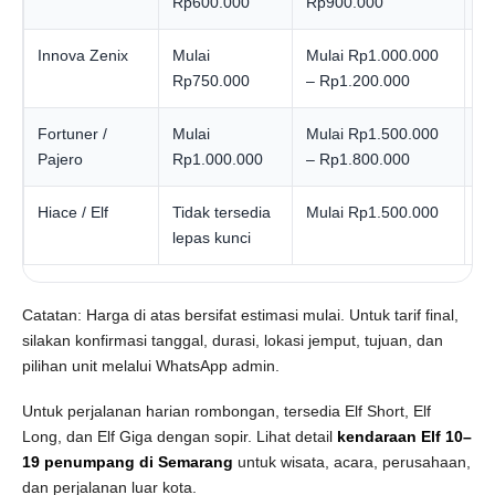
Rp600.000
Rp900.000
Innova Zenix
Mulai
Mulai Rp1.000.000
Mu
Rp750.000
– Rp1.200.000
Fortuner /
Mulai
Mulai Rp1.500.000
Mu
Pajero
Rp1.000.000
– Rp1.800.000
Hiace / Elf
Tidak tersedia
Mulai Rp1.500.000
H
lepas kunci
Catatan: Harga di atas bersifat estimasi mulai. Untuk tarif final,
silakan konfirmasi tanggal, durasi, lokasi jemput, tujuan, dan
pilihan unit melalui WhatsApp admin.
Untuk perjalanan harian rombongan, tersedia Elf Short, Elf
Long, dan Elf Giga dengan sopir. Lihat detail
kendaraan Elf 10–
19 penumpang di Semarang
untuk wisata, acara, perusahaan,
dan perjalanan luar kota.