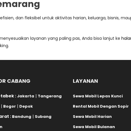
Semarang
en, dan fleksibel untuk aktivitas harian, keluarga, bisnis, m
 menyesuaikan layanan yang paling pas, Anda bisa lanjut ke
hala
ing.
OR CABANG
LAYANAN
tabek :
|
Jakarta
Tangerang
Sewa Mobil Lepas Kunci
|
|
Bogor
Depok
Rental Mobil Dengan Sopir
rat :
|
Bandung
Subang
Sewa Mobil Harian
n
Sewa Mobil Bulanan