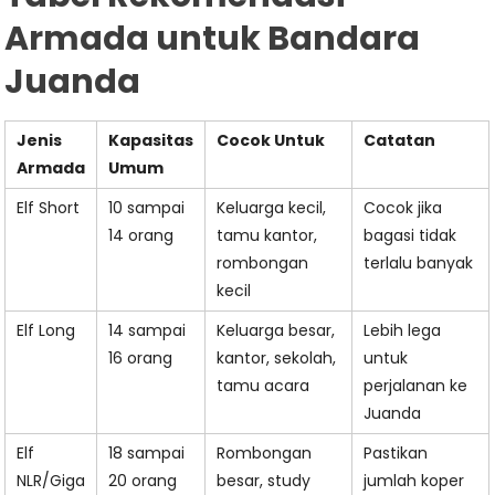
Armada untuk Bandara
Juanda
Jenis
Kapasitas
Cocok Untuk
Catatan
Armada
Umum
Elf Short
10 sampai
Keluarga kecil,
Cocok jika
14 orang
tamu kantor,
bagasi tidak
rombongan
terlalu banyak
kecil
Elf Long
14 sampai
Keluarga besar,
Lebih lega
16 orang
kantor, sekolah,
untuk
tamu acara
perjalanan ke
Juanda
Elf
18 sampai
Rombongan
Pastikan
NLR/Giga
20 orang
besar, study
jumlah koper