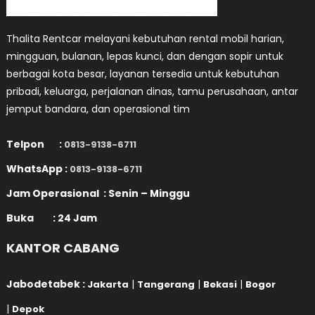
Thalita Rentcar melayani kebutuhan rental mobil harian,
mingguan, bulanan, lepas kunci, dan dengan sopir untuk
berbagai kota besar, layanan tersedia untuk kebutuhan
pribadi, keluarga, perjalanan dinas, tamu perusahaan, antar
jemput bandara, dan operasional tim
Telpon :
0813-9138-6711
WhatsApp :
0813-9138-6711
Jam Operasional : Senin – Minggu
Buka : 24 Jam
KANTOR CABANG
Jabodetabek :
|
|
|
Jakarta
Tangerang
Bekasi
Bogor
|
Depok