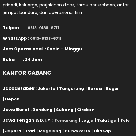
pribadi, keluarga, perjalanan dinas, tamu perusahaan, antar
jemput bandara, dan operasional tim
Telpon :
0813-9138-6711
WhatsApp :
0813-9138-6711
Jam Operasional : Senin – Minggu
Buka : 24 Jam
KANTOR CABANG
Jabodetabek :
|
|
|
Jakarta
Tangerang
Bekasi
Bogor
|
Depok
Jawa Barat :
|
|
Bandung
Subang
Cirebon
Jawa Tengah & D.I. Y :
|
|
|
Semarang
Jogja
Salatiga
Solo
|
|
|
|
|
Jepara
Pati
Magelang
Purwokerto
Cilacap