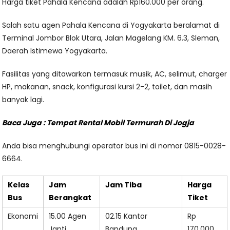
Harga tiket Pahala Kencana adalah Rp160.000 per orang.
Salah satu agen Pahala Kencana di Yogyakarta beralamat di
Terminal Jombor Blok Utara, Jalan Magelang KM. 6.3, Sleman,
Daerah Istimewa Yogyakarta.
Fasilitas yang ditawarkan termasuk musik, AC, selimut, charger
HP, makanan, snack, konfigurasi kursi 2-2, toilet, dan masih
banyak lagi.
Baca Juga :
Tempat Rental Mobil Termurah Di Jogja
Anda bisa menghubungi operator bus ini di nomor 0815-0028-
6664.
Kelas
Jam
Jam Tiba
Harga
Bus
Berangkat
Tiket
Ekonomi
15.00 Agen
02.15 Kantor
Rp
Janti
Bandung
170.000