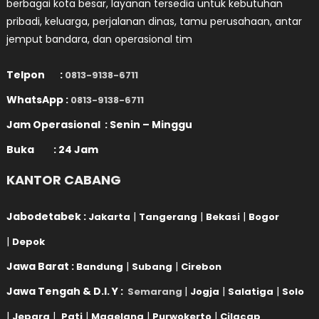
berbagai kota besar, layanan tersedia untuk kebutuhan
pribadi, keluarga, perjalanan dinas, tamu perusahaan, antar
jemput bandara, dan operasional tim
Telpon :
0813-9138-6711
WhatsApp :
0813-9138-6711
Jam Operasional : Senin – Minggu
Buka : 24 Jam
KANTOR CABANG
Jabodetabek :
|
|
|
Jakarta
Tangerang
Bekasi
Bogor
|
Depok
Jawa Barat :
|
|
Bandung
Subang
Cirebon
Jawa Tengah & D.I. Y :
|
|
|
Semarang
Jogja
Salatiga
Solo
|
|
|
|
|
Jepara
Pati
Magelang
Purwokerto
Cilacap