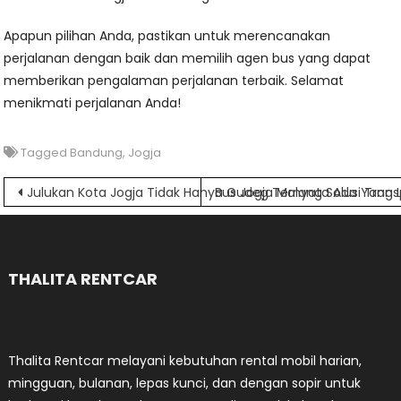
Apapun pilihan Anda, pastikan untuk merencanakan
perjalanan dengan baik dan memilih agen bus yang dapat
memberikan pengalaman perjalanan terbaik. Selamat
menikmati perjalanan Anda!
Tagged
Bandung
,
Jogja
Navigasi
Julukan Kota Jogja Tidak Hanya Gudeg Ternyata Ada Yang 
Bus Jogja Malang Solusi Trans
pos
THALITA RENTCAR
Thalita Rentcar melayani kebutuhan rental mobil harian,
mingguan, bulanan, lepas kunci, dan dengan sopir untuk