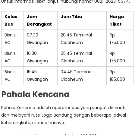
Untuk informasi lebih lanjut, hubungi nomor 0821-2623-5674.
Kelas
Jam
Jam Tiba
Harga
Bus
Berangkat
Tiket
Bisnis
07.30
20.45 Terminal
Rp
AC
Giwangan
Cicaheum
175.000
Bisnis
16.30
05.45 Terminal
Rp
AC
Giwangan
CIcaheum
175.000
Bisnis
15.45
04.45 Terminal
Rp
AC
GIwangan
Cicaheum
185.000
Pahala Kencana
Pahala Kencana adalah operator bus yang sangat diminati
dan melayani rute Jogja Bandung dengan beberapa jadwal
keberangkatan setiap harinya.