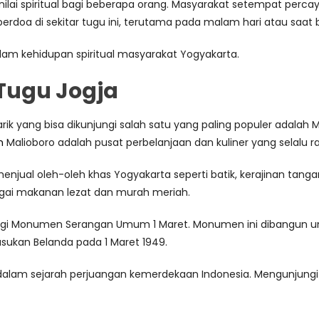
 nilai spiritual bagi beberapa orang. Masyarakat setempat percay
erdoa di sekitar tugu ini, terutama pada malam hari atau saat
am kehidupan spiritual masyarakat Yogyakarta.
 Tugu Jogja
arik yang bisa dikunjungi salah satu yang paling populer adalah
n
Malioboro adalah pusat perbelanjaan dan kuliner yang selalu r
jual oleh-oleh khas Yogyakarta seperti batik, kerajinan tangan,
gai makanan lezat dan murah meriah.
jungi Monumen Serangan Umum 1 Maret. Monumen ini dibangun 
asukan Belanda pada 1 Maret 1949.
dalam sejarah perjuangan kemerdekaan Indonesia. Mengunjun