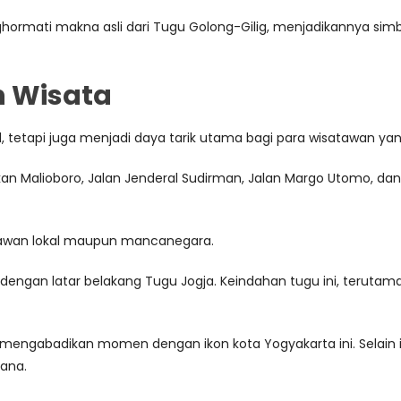
ghormati makna asli dari Tugu Golong-Gilig, menjadikannya s
n Wisata
l, tetapi juga menjadi daya tarik utama bagi para wisatawan ya
 Malioboro, Jalan Jenderal Sudirman, Jalan Margo Utomo, dan 
isatawan lokal maupun mancanegara.
o dengan latar belakang Tugu Jogja. Keindahan tugu ini, teruta
mengabadikan momen dengan ikon kota Yogyakarta ini. Selain itu
ana.