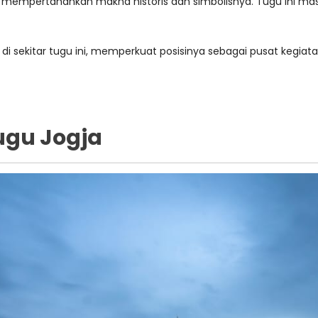
p mempertahankan makna historis dan simbolisnya. Tugu ini m
di sekitar tugu ini, memperkuat posisinya sebagai pusat kegiata
ugu Jogja