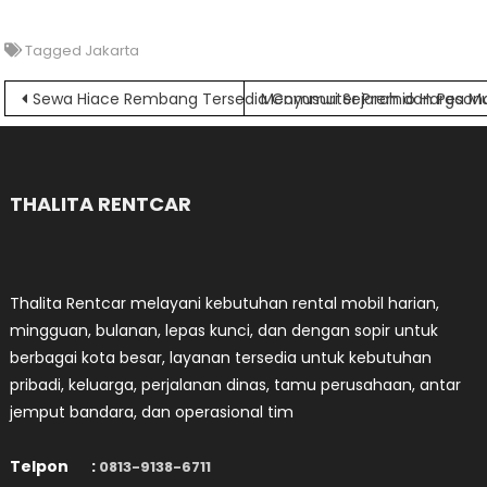
Tagged
Jakarta
Navigasi
Sewa Hiace Rembang Tersedia Commuter Premio Harga Mu
Menyusuri Sejarah dan Peson
pos
THALITA RENTCAR
Thalita Rentcar melayani kebutuhan rental mobil harian,
mingguan, bulanan, lepas kunci, dan dengan sopir untuk
berbagai kota besar, layanan tersedia untuk kebutuhan
pribadi, keluarga, perjalanan dinas, tamu perusahaan, antar
jemput bandara, dan operasional tim
Telpon :
0813-9138-6711