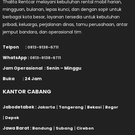
Thalita Rentcar melayani kebutuhan rental mobil harian,
mingguan, bulanan, lepas kunci, dan dengan sopir untuk
berbagai kota besar, layanan tersedia untuk kebutuhan
pribadi, keluarga, perjalanan dinas, tamu perusahaan, antar
jemput bandara, dan operasional tim
Telpon :
0813-9138-6711
WhatsApp :
0813-9138-6711
Jam Operasional : Senin – Minggu
Buka : 24 Jam
KANTOR CABANG
Jabodetabek :
|
|
|
Jakarta
Tangerang
Bekasi
Bogor
|
Depok
Jawa Barat :
|
|
Bandung
Subang
Cirebon