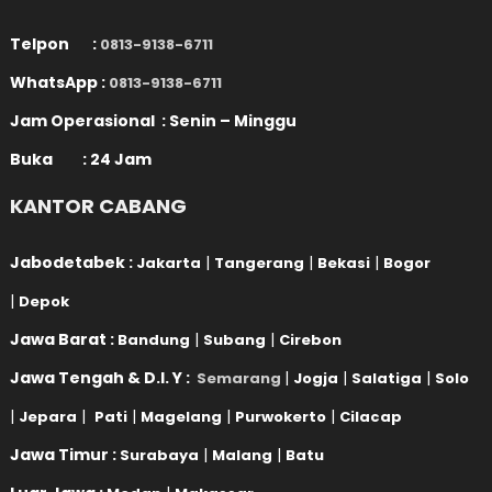
Telpon :
0813-9138-6711
WhatsApp :
0813-9138-6711
Jam Operasional : Senin – Minggu
Buka : 24 Jam
KANTOR CABANG
Jabodetabek :
|
|
|
Jakarta
Tangerang
Bekasi
Bogor
|
Depok
Jawa Barat :
|
|
Bandung
Subang
Cirebon
Jawa Tengah & D.I. Y :
|
|
|
Semarang
Jogja
Salatiga
Solo
|
|
|
|
|
Jepara
Pati
Magelang
Purwokerto
Cilacap
Jawa Timur :
|
|
Surabaya
Malang
Batu