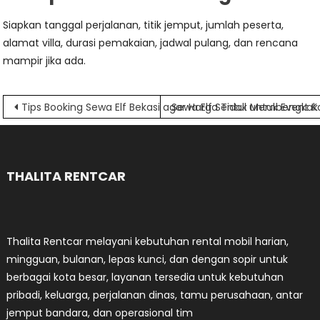
Siapkan tanggal perjalanan, titik jemput, jumlah peserta,
alamat villa, durasi pemakaian, jadwal pulang, dan rencana
mampir jika ada.
Navigasi
Tips Booking Sewa Elf Bekasi agar Harga Tidak Membengkak
Sewa Elf Sentul untuk Event 
pos
THALITA RENTCAR
Thalita Rentcar melayani kebutuhan rental mobil harian,
mingguan, bulanan, lepas kunci, dan dengan sopir untuk
berbagai kota besar, layanan tersedia untuk kebutuhan
pribadi, keluarga, perjalanan dinas, tamu perusahaan, antar
jemput bandara, dan operasional tim