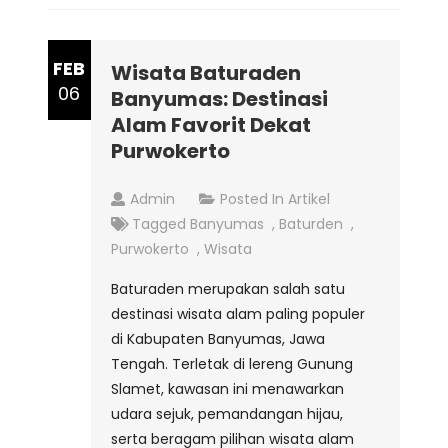
FEB
Wisata Baturaden
06
Banyumas: Destinasi
Alam Favorit Dekat
Purwokerto
Admin
Posted In
Artikel
Tagged
Banyumas
,
Baturden
,
Purwokerto
,
Wisata
Baturaden merupakan salah satu
destinasi wisata alam paling populer
di Kabupaten Banyumas, Jawa
Tengah. Terletak di lereng Gunung
Slamet, kawasan ini menawarkan
udara sejuk, pemandangan hijau,
serta beragam pilihan wisata alam