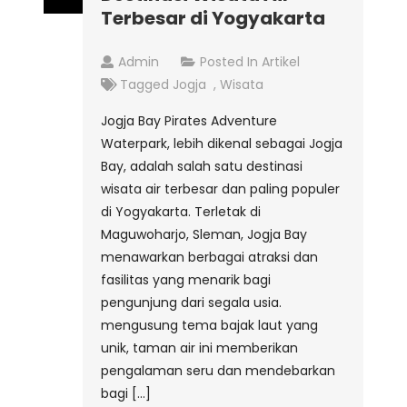
Terbesar di Yogyakarta
Admin
Posted In
Artikel
Tagged
Jogja
,
Wisata
Jogja Bay Pirates Adventure
Waterpark, lebih dikenal sebagai Jogja
Bay, adalah salah satu destinasi
wisata air terbesar dan paling populer
di Yogyakarta. Terletak di
Maguwoharjo, Sleman, Jogja Bay
menawarkan berbagai atraksi dan
fasilitas yang menarik bagi
pengunjung dari segala usia.
mengusung tema bajak laut yang
unik, taman air ini memberikan
pengalaman seru dan mendebarkan
bagi […]