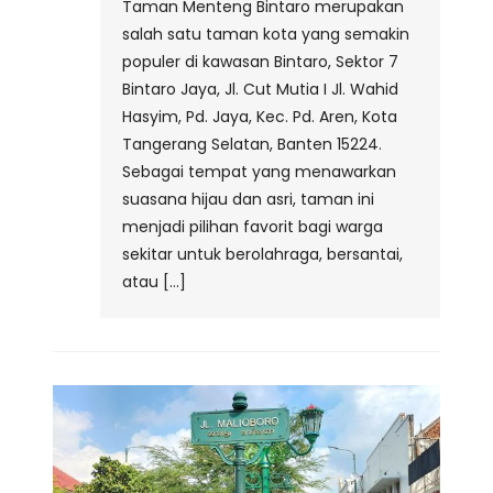
Taman Menteng Bintaro merupakan
salah satu taman kota yang semakin
populer di kawasan Bintaro, Sektor 7
Bintaro Jaya, Jl. Cut Mutia I Jl. Wahid
Hasyim, Pd. Jaya, Kec. Pd. Aren, Kota
Tangerang Selatan, Banten 15224.
Sebagai tempat yang menawarkan
suasana hijau dan asri, taman ini
menjadi pilihan favorit bagi warga
sekitar untuk berolahraga, bersantai,
atau […]