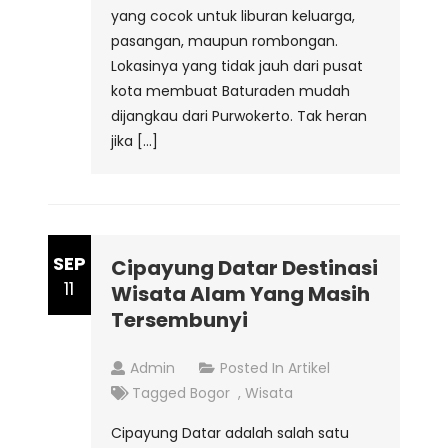
yang cocok untuk liburan keluarga,
pasangan, maupun rombongan.
Lokasinya yang tidak jauh dari pusat
kota membuat Baturaden mudah
dijangkau dari Purwokerto. Tak heran
jika […]
SEP
Cipayung Datar Destinasi
11
Wisata Alam Yang Masih
Tersembunyi
Admin
Posted In
Artikel
Tagged
Bogor
,
Wisata
Cipayung Datar adalah salah satu