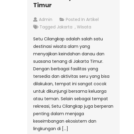
Timur
Admin
Posted In
Artikel
Tagged
Jakarta
,
Wisata
Setu Cilangkap adalah salah satu
destinasi wisata alam yang
menyajikan keindahan danau dan
suasana tenang di Jakarta Timur.
Dengan berbagai fasilitas yang
tersedia dan aktivitas seru yang bisa
dilakukan, tempat ini sangat cocok
untuk dikunjungi bersama keluarga
atau teman. Selain sebagai tempat
rekreasi, Setu Cilangkap juga berperan
penting dalam menjaga
keseimbangan ekosistem dan
lingkungan di […]