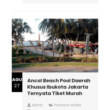
AGU
Ancol Beach Pool Daerah
27
Khusus Ibukota Jakarta
Ternyata Tiket Murah
Admin
Posted In
Artikel