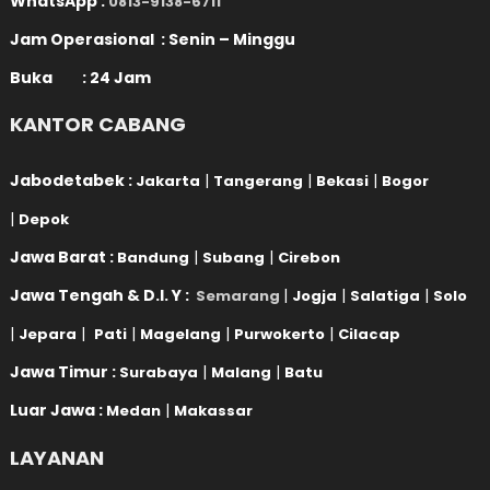
WhatsApp :
0813-9138-6711
Jam Operasional : Senin – Minggu
Buka : 24 Jam
KANTOR CABANG
Jabodetabek :
|
|
|
Jakarta
Tangerang
Bekasi
Bogor
|
Depok
Jawa Barat :
|
|
Bandung
Subang
Cirebon
Jawa Tengah & D.I. Y :
|
|
|
Semarang
Jogja
Salatiga
Solo
|
|
|
|
|
Jepara
Pati
Magelang
Purwokerto
Cilacap
Jawa Timur :
|
|
Surabaya
Malang
Batu
Luar Jawa :
|
Medan
Makassar
LAYANAN