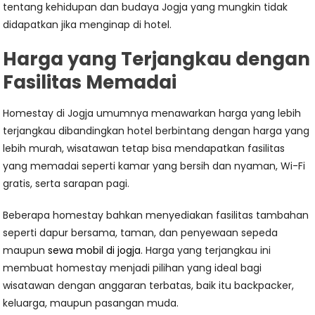
tentang kehidupan dan budaya Jogja yang mungkin tidak
didapatkan jika menginap di hotel.
Harga yang Terjangkau dengan
Fasilitas Memadai
Homestay di Jogja umumnya menawarkan harga yang lebih
terjangkau dibandingkan hotel berbintang dengan harga yang
lebih murah, wisatawan tetap bisa mendapatkan fasilitas
yang memadai seperti kamar yang bersih dan nyaman, Wi-Fi
gratis, serta sarapan pagi.
Beberapa homestay bahkan menyediakan fasilitas tambahan
seperti dapur bersama, taman, dan penyewaan sepeda
maupun
sewa mobil di jogja
. Harga yang terjangkau ini
membuat homestay menjadi pilihan yang ideal bagi
wisatawan dengan anggaran terbatas, baik itu backpacker,
keluarga, maupun pasangan muda.