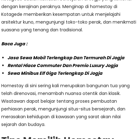
dengan kerajinan peraknya. Menginap di homestay di
Kotagede memberikan kesempatan untuk menjelajahi
arsitektur kuno, mengunjungi toko-toko perak, dan menikmati
suasana yang tenang dan tradisional.
Baca Juga :
Jasa Sewa Mobil Terlengkap Dan Termurah Di Jogja
Rental Hiace Commuter Dan Premio Luxury Jogja
Sewa Minibus Elf Giga Terlengkap Di Jogja
Homestay di sini sering kali merupakan bangunan tua yang
telah direnovasi, menambah nuansa otentik dan klasik.
Wisatawan dapat belajar tentang proses pembuatan
perhiasan perak, mengunjungi situs-situs bersejarah, dan
merasakan kehidupan di kawasan yang sarat akan nilai
sejarah dan budaya.