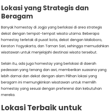
Lokasi yang Strategis dan
Beragam
Banyak homestay di Jogja yang berlokasi di area strategis
dekat dengan tempat-tempat wisata utama. Beberapa
homestay terletak di pusat kota, dekat dengan Malioboro,
Keraton Yogyakarta, dan Taman Sari, sehingga memudahkan
wisatawan untuk menjelajahi destinasi wisata tersebut.
Selain itu, ada juga homestay yang berlokasi di daerah
pedesaan yang tenang dan asri, memberikan suasana yang
lebih damai dan dekat dengan alam Pilihan lokasi yang
beragam ini memungkinkan wisatawan untuk memilih
homestay yang sesuai dengan preferensi dan kebutuhan
mereka.
Lokasi Terbaik untuk