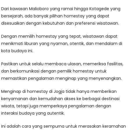
Dari kawasan Malioboro yang ramai hingga Kotagede yang
bersejarah, ada banyak pilihan homestay yang dapat
disesuaikan dengan kebutuhan dan preferensi wisatawan.
Dengan memilih homestay yang tepat, wisatawan dapat
menikmati liburan yang nyaman, otentik, dan mendalam di
kota budaya ini.
Pastikan untuk selalu membaca ulasan, memeriksa fasilitas,
dan berkomunikasi dengan pemilik homestay untuk
memastikan pengalaman menginap yang menyenangkan.
Menginap di homestay di Jogja tidak hanya memberikan
kenyamanan dan kemudahan akses ke berbagai destinasi
wisata, tetapi juga memperkaya pengalaman dengan
interaksi budaya yang autentik.
Ini adalah cara yang sempurna untuk merasakan keramahan