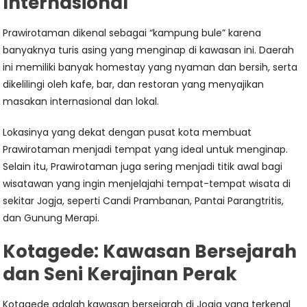
Internasional
Prawirotaman dikenal sebagai “kampung bule” karena
banyaknya turis asing yang menginap di kawasan ini. Daerah
ini memiliki banyak homestay yang nyaman dan bersih, serta
dikelilingi oleh kafe, bar, dan restoran yang menyajikan
masakan internasional dan lokal.
Lokasinya yang dekat dengan pusat kota membuat
Prawirotaman menjadi tempat yang ideal untuk menginap.
Selain itu, Prawirotaman juga sering menjadi titik awal bagi
wisatawan yang ingin menjelajahi tempat-tempat wisata di
sekitar Jogja, seperti Candi Prambanan, Pantai Parangtritis,
dan Gunung Merapi.
Kotagede: Kawasan Bersejarah
dan Seni Kerajinan Perak
Kotagede adalah kawasan bersejarah di Jogja yang terkenal