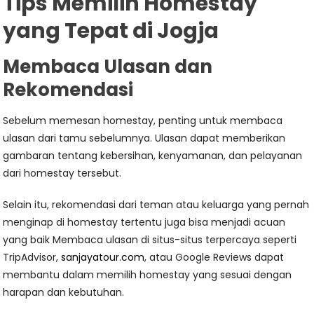
Tips Memilih Homestay
yang Tepat di Jogja
Membaca Ulasan dan
Rekomendasi
Sebelum memesan homestay, penting untuk membaca
ulasan dari tamu sebelumnya. Ulasan dapat memberikan
gambaran tentang kebersihan, kenyamanan, dan pelayanan
dari homestay tersebut.
Selain itu, rekomendasi dari teman atau keluarga yang pernah
menginap di homestay tertentu juga bisa menjadi acuan
yang baik Membaca ulasan di situs-situs terpercaya seperti
TripAdvisor,
sanjayatour.com
, atau Google Reviews dapat
membantu dalam memilih homestay yang sesuai dengan
harapan dan kebutuhan.