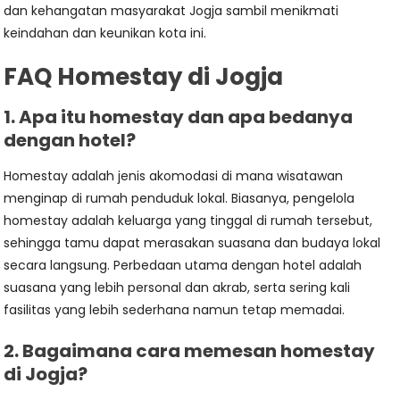
dan kehangatan masyarakat Jogja sambil menikmati
keindahan dan keunikan kota ini.
FAQ Homestay di Jogja
1. Apa itu homestay dan apa bedanya
dengan hotel?
Homestay adalah jenis akomodasi di mana wisatawan
menginap di rumah penduduk lokal. Biasanya, pengelola
homestay adalah keluarga yang tinggal di rumah tersebut,
sehingga tamu dapat merasakan suasana dan budaya lokal
secara langsung. Perbedaan utama dengan hotel adalah
suasana yang lebih personal dan akrab, serta sering kali
fasilitas yang lebih sederhana namun tetap memadai.
2. Bagaimana cara memesan homestay
di Jogja?