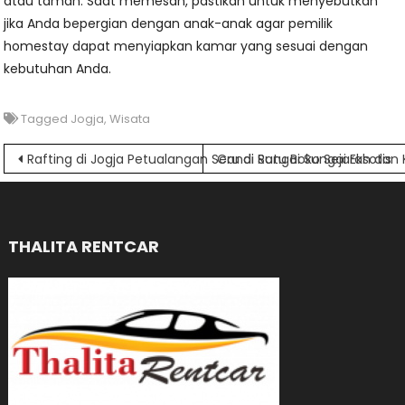
atau taman. Saat memesan, pastikan untuk menyebutkan
jika Anda bepergian dengan anak-anak agar pemilik
homestay dapat menyiapkan kamar yang sesuai dengan
kebutuhan Anda.
Tagged
Jogja
,
Wisata
Navigasi
Rafting di Jogja Petualangan Seru di Sungai Sungai Eksotis
Candi Ratu Boko Sejarah dan
pos
THALITA RENTCAR