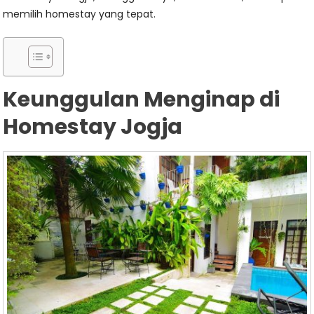
memilih homestay yang tepat.
Keunggulan Menginap di
Homestay Jogja