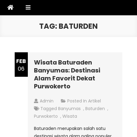
Skip
to
content
TAG:
BATURDEN
FEB
Wisata Baturaden
06
Banyumas: Destinasi
Alam Favorit Dekat
Purwokerto
Admin
Posted In
Artikel
Tagged
Banyumas
,
Baturden
,
Purwokerto
,
Wisata
Baturaden merupakan salah satu
destinasi wisata alam paling populer