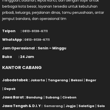
mingguan, bulanan, lepas kunci, dan dengan sopir untuk
berbagai kota besar, layanan tersedia untuk kebutuhan
pribadi, keluarga, perjalanan dinas, tamu perusahaan, antar
jemput bandara, dan operasional tim
Telpon :
0813-9138-6711
WhatsApp :
0813-9138-6711
Jam Operasional : Senin – Minggu
Buka : 24 Jam
KANTOR CABANG
Jabodetabek :
|
|
|
Jakarta
Tangerang
Bekasi
Bogor
|
Depok
Jawa Barat :
|
|
Bandung
Subang
Cirebon
Jawa Tengah & D.I. Y :
|
|
|
Semarang
Jogja
Salatiga
Solo