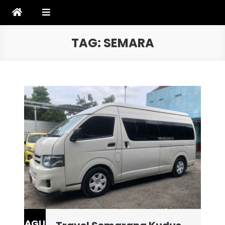
Skip
to
content
TAG:
SEMARA
AGU