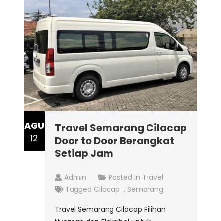
AGU
Travel Semarang Cilacap
12
Door to Door Berangkat
Setiap Jam
Admin
Posted In
Travel
Tagged
Cilacap
,
Semarang
Travel Semarang Cilacap Pilihan