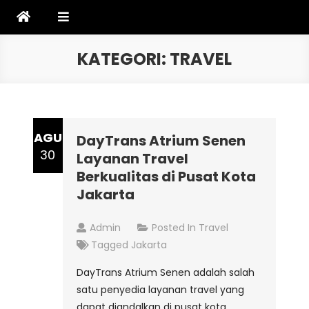
Skip
to
content
KATEGORI:
TRAVEL
AGU
DayTrans Atrium Senen
30
Layanan Travel
Berkualitas di Pusat Kota
Jakarta
Admin
Posted In
Travel
Tagged
Jakarta
DayTrans Atrium Senen adalah salah
satu penyedia layanan travel yang
dapat diandalkan di pusat kota