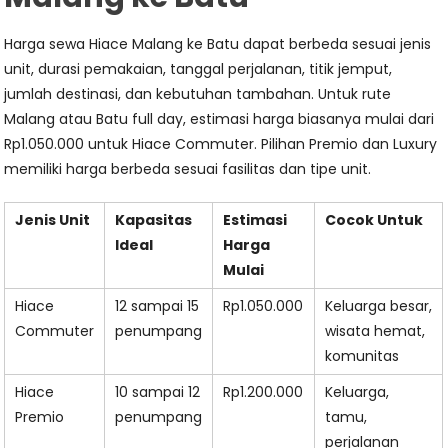
Harga sewa Hiace Malang ke Batu dapat berbeda sesuai jenis
unit, durasi pemakaian, tanggal perjalanan, titik jemput,
jumlah destinasi, dan kebutuhan tambahan. Untuk rute
Malang atau Batu full day, estimasi harga biasanya mulai dari
Rp1.050.000 untuk Hiace Commuter. Pilihan Premio dan Luxury
memiliki harga berbeda sesuai fasilitas dan tipe unit.
Jenis Unit
Kapasitas
Estimasi
Cocok Untuk
Ideal
Harga
Mulai
Hiace
12 sampai 15
Rp1.050.000
Keluarga besar,
Commuter
penumpang
wisata hemat,
komunitas
Hiace
10 sampai 12
Rp1.200.000
Keluarga,
Premio
penumpang
tamu,
perjalanan