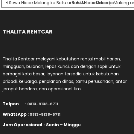
Navigasi
Sewa Hiace Malang ke Batu untuk Wisata Keluarga
Sewa Hiace Juanda Malang u
pos
THALITA RENTCAR
Thalita Rentcar melayani kebutuhan rental mobil harian,
mingguan, bulanan, lepas kunci, dan dengan sopir untuk
berbagai kota besar, layanan tersedia untuk kebutuhan
pribadi, keluarga, perjalanan dinas, tamu perusahaan, antar
jemput bandara, dan operasional tim
Telpon :
0813-9138-6711
WhatsApp :
0813-9138-6711
Jam Operasional : Senin – Minggu