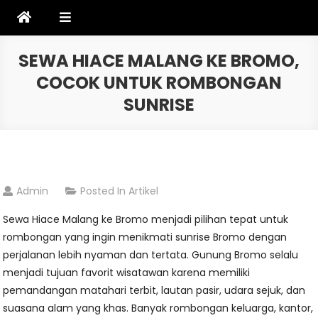
Skip
to
content
SEWA HIACE MALANG KE BROMO,
COCOK UNTUK ROMBONGAN
SUNRISE
Admin
Posted In
Artikel
Sewa Hiace Malang ke Bromo menjadi pilihan tepat untuk
rombongan yang ingin menikmati sunrise Bromo dengan
perjalanan lebih nyaman dan tertata. Gunung Bromo selalu
menjadi tujuan favorit wisatawan karena memiliki
pemandangan matahari terbit, lautan pasir, udara sejuk, dan
suasana alam yang khas. Banyak rombongan keluarga, kantor,