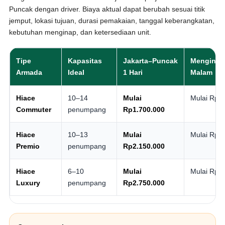
Puncak dengan driver. Biaya aktual dapat berubah sesuai titik
jemput, lokasi tujuan, durasi pemakaian, tanggal keberangkatan,
kebutuhan menginap, dan ketersediaan unit.
Tipe
Kapasitas
Jakarta–Puncak
Menginap 
Armada
Ideal
1 Hari
Malam
Hiace
10–14
Mulai
Mulai Rp2
Commuter
penumpang
Rp1.700.000
Hiace
10–13
Mulai
Mulai Rp3
Premio
penumpang
Rp2.150.000
Hiace
6–10
Mulai
Mulai Rp4
Luxury
penumpang
Rp2.750.000