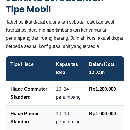
Tipe Mobil
Tabel berikut dapat digunakan sebagai patokan awal.
Kapasitas ideal mempertimbangkan kenyamanan
penumpang dan ruang barang. Jumlah kursi aktual dapat
berbeda sesuai konfigurasi unit yang tersedia.
Tipe Hiace
Kapasitas
Dalam Kota
Fu
Ideal
12 Jam
Ja
Hiace Commuter
10–14
Rp1.200.000
Rp
Standard
penumpang
Hiace Premio
10–13
Rp1.600.000
Rp
Standard
penumpang