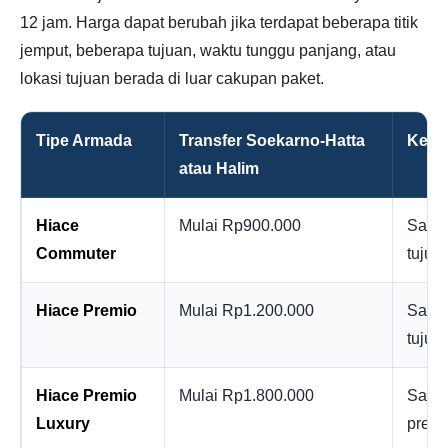
12 jam. Harga dapat berubah jika terdapat beberapa titik
jemput, beberapa tujuan, waktu tunggu panjang, atau
lokasi tujuan berada di luar cakupan paket.
Tipe Armada
Transfer Soekarno-Hatta
Kete
atau Halim
Hiace
Mulai Rp900.000
Satu k
Commuter
tujua
Hiace Premio
Mulai Rp1.200.000
Satu k
tujua
Hiace Premio
Mulai Rp1.800.000
Satu 
Luxury
premi