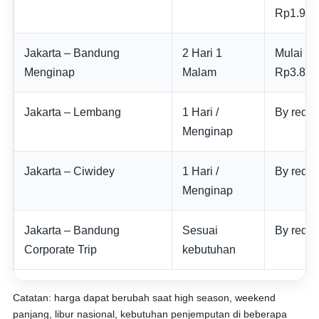
Rp1.900
Jakarta – Bandung
2 Hari 1
Mulai
Menginap
Malam
Rp3.800
Jakarta – Lembang
1 Hari /
By reque
Menginap
Jakarta – Ciwidey
1 Hari /
By reque
Menginap
Jakarta – Bandung
Sesuai
By reque
Corporate Trip
kebutuhan
Catatan: harga dapat berubah saat high season, weekend
panjang, libur nasional, kebutuhan penjemputan di beberapa