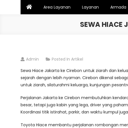
Skip
Area Layanan
Layanan
Armada
to
content
SEWA HIACE 
Admin
Posted In
Artikel
Sewa Hiace Jakarta ke Cirebon untuk ziarah dan kelua
sejarah dengan lebih nyaman. Cirebon dikenal sebaga
untuk ziarah, silaturahmi keluarga, kunjungan pesant
Perjalanan Jakarta ke Cirebon membutuhkan kenda
besar, tetapi juga kabin yang lega, driver yang paha
Koordinasi titik istirahat, parkir, dan waktu kumpul juga
Toyota Hiace membantu perjalanan rombongan menjad