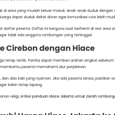
uduk di area yang mudah keluar masuk. Anak-anak duduk denga
luarga dapat duduk dekat driver agar komunikasi rute lebih mud
t daftar peserta. Daftar ini berguna saat berhenti di rest area 
agar tidak ada anggota rombongan yang tertinggal.
ke Cirebon dengan Hiace
jaga tetap tertib. Panitia dapat memberi arahan singkat sebelum
ini membantu peserta memahami alur perjalanan.
i, dan alas kaki yang nyaman. Jika ada peserta lansia, pastik
gar kabin tetap lapang.
an religi, artikel
panduan Hiace Jakarta untuk ziarah rombon