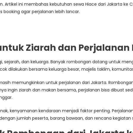
Artikel ini membahas kebutuhan sewa Hiace dari Jakarta ke Cire
tips booking agar perjalanan lebih lancar.
ntuk Ziarah dan Perjalanan
eligi, sejarah, dan keluarga. Banyak rombongan datang untuk me
 cocok dilakukan bersama keluarga besar, majelis taklim, komunit
ya masih memungkinkan untuk perjalanan dari Jakarta. Rombon
anya ingin ziarah dan makan bersama, perjalanan bisa dibuat s
onggar.
 kenyamanan kendaraan menjadi faktor penting. Perjalanan ja
kan dengan jumlah peserta, barang bawaan, dan rencana kegiatan 