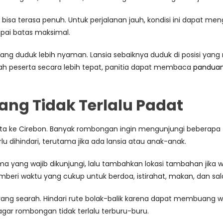
isa terasa penuh. Untuk perjalanan jauh, kondisi ini dapat me
pai batas maksimal.
 duduk lebih nyaman. Lansia sebaiknya duduk di posisi yang
h peserta secara lebih tepat, panitia dapat membaca
panduan
yang Tidak Terlalu Padat
ta ke Cirebon. Banyak rombongan ingin mengunjungi beberapa tit
u dihindari, terutama jika ada lansia atau anak-anak.
ma yang wajib dikunjungi, lalu tambahkan lokasi tambahan jika w
mberi waktu yang cukup untuk berdoa, istirahat, makan, dan sal
n yang searah. Hindari rute bolak-balik karena dapat membuang
ar rombongan tidak terlalu terburu-buru.