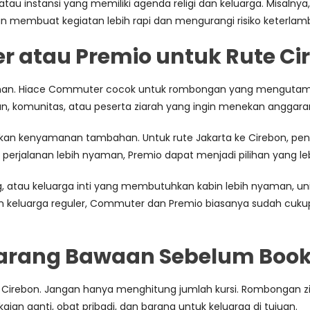
atau instansi yang memiliki agenda religi dan keluarga. Misalny
n membuat kegiatan lebih rapi dan mengurangi risiko keterlam
 atau Premio untuk Rute Ci
alanan. Hiace Commuter cocok untuk rombongan yang mengutamaka
n, komunitas, atau peserta ziarah yang ingin menekan anggara
an kenyamanan tambahan. Untuk rute Jakarta ke Cirebon, penu
 perjalanan lebih nyaman, Premio dapat menjadi pilihan yang leb
g, atau keluarga inti yang membutuhkan kabin lebih nyaman, un
n keluarga reguler, Commuter dan Premio biasanya sudah cuku
Barang Bawaan Sebelum Boo
ke Cirebon. Jangan hanya menghitung jumlah kursi. Rombongan 
ian ganti, obat pribadi, dan barang untuk keluarga di tujuan.