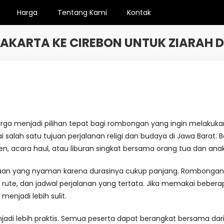
Harga
Tentang Kami
Kontak
JAKARTA KE CIREBON UNTUK ZIARAH 
rga menjadi pilihan tepat bagi rombongan yang ingin melakukan 
i salah satu tujuan perjalanan religi dan budaya di Jawa Barat
ren, acara haul, atau liburan singkat bersama orang tua dan ana
raan yang nyaman karena durasinya cukup panjang. Rombong
m rute, dan jadwal perjalanan yang tertata. Jika memakai bebera
 menjadi lebih sulit.
i lebih praktis. Semua peserta dapat berangkat bersama dari