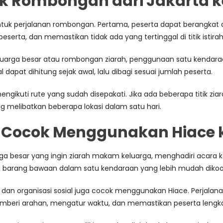
tuk Rombongan dari Jakarta k
k perjalanan rombongan. Pertama, peserta dapat berangkat da
erta, dan memastikan tidak ada yang tertinggal di titik istirah
eluarga besar atau rombongan ziarah, penggunaan satu kendaraan
al dapat dihitung sejak awal, lalu dibagi sesuai jumlah peserta.
 mengikuti rute yang sudah disepakati. Jika ada beberapa titik z
ng melibatkan beberapa lokasi dalam satu hari.
Cocok Menggunakan Hiace k
ga besar yang ingin ziarah makam keluarga, menghadiri acara ke
 barang bawaan dalam satu kendaraan yang lebih mudah dikoor
an, dan organisasi sosial juga cocok menggunakan Hiace. Perja
emberi arahan, mengatur waktu, dan memastikan peserta lengka