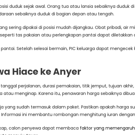
posisi duduk sejak awal. Orang tua atau lansia sebaiknya duduk
araan sebaiknya duduk di bagian depan atau tengah.
ang sering dipakai di posisi mudah dijangkau. Obat pribadi, air
 seperti tas pakaian atau perlengkapan pantai dapat diletakkan 
i pantai. Setelah selesai bermain, PIC keluarga dapat mengecek k
wa Hiace ke Anyer
tanggal perjalanan, durasi pemakaian, titik jemput, tujuan akhir, 
 atau menginap. Karena itu, penawaran harga sebaiknya dibuat 
 yang sudah termasuk dalam paket. Pastikan apakah harga sudah 
e. Informasi ini membantu rombongan menghitung iuran dengan 
gkap, calon penyewa dapat membaca
faktor yang memengaruhi