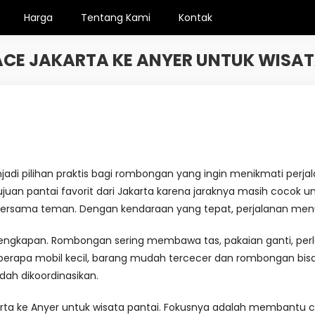
Harga
Tentang Kami
Kontak
ACE JAKARTA KE ANYER UNTUK WISAT
njadi pilihan praktis bagi rombongan yang ingin menikmati p
ujuan pantai favorit dari Jakarta karena jaraknya masih cocok un
 bersama teman. Dengan kendaraan yang tepat, perjalanan menuj
engkapan. Rombongan sering membawa tas, pakaian ganti, perlen
berapa mobil kecil, barang mudah tercecer dan rombongan bisa
ah dikoordinasikan.
arta ke Anyer untuk wisata pantai. Fokusnya adalah membantu 