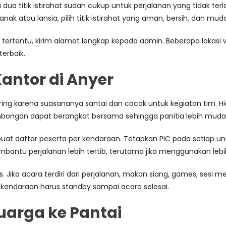
 dua titik istirahat sudah cukup untuk perjalanan yang tidak terlal
 atau lansia, pilih titik istirahat yang aman, bersih, dan muda
ntai tertentu, kirim alamat lengkap kepada admin. Beberapa lokasi
erbaik.
antor di Anyer
ering karena suasananya santai dan cocok untuk kegiatan tim.
ombongan dapat berangkat bersama sehingga panitia lebih muda
at daftar peserta per kendaraan. Tetapkan PIC pada setiap u
mbantu perjalanan lebih tertib, terutama jika menggunakan lebih 
. Jika acara terdiri dari perjalanan, makan siang, games, sesi 
ka kendaraan harus standby sampai acara selesai.
uarga ke Pantai