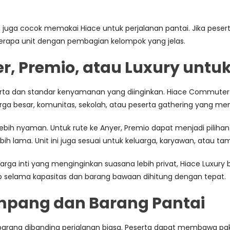
uga cocok memakai Hiace untuk perjalanan pantai. Jika peserta 
berapa unit dengan pembagian kelompok yang jelas.
, Premio, atau Luxury untu
eserta dan standar kenyamanan yang diinginkan. Hiace Comm
eluarga besar, komunitas, sekolah, atau peserta gathering yang 
lebih nyaman. Untuk rute ke Anyer, Premio dapat menjadi pilih
 lama. Unit ini juga sesuai untuk keluarga, karyawan, atau t
luarga inti yang menginginkan suasana lebih privat, Hiace Luxur
 selama kapasitas dan barang bawaan dihitung dengan tepat.
mpang dan Barang Pantai
rang dibanding perjalanan biasa. Peserta dapat membawa pakai