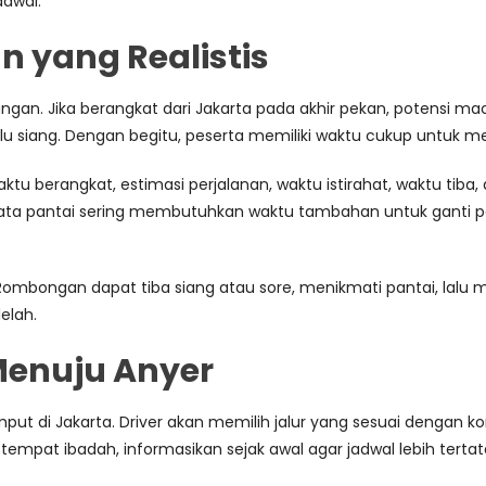
adwal.
n yang Realistis
ngan. Jika berangkat dari Jakarta pada akhir pekan, potensi m
alu siang. Dengan begitu, peserta memiliki waktu cukup untuk meni
u berangkat, estimasi perjalanan, waktu istirahat, waktu tiba, a
ta pantai sering membutuhkan waktu tambahan untuk ganti pa
. Rombongan dapat tiba siang atau sore, menikmati pantai, lalu 
lelah.
 Menuju Anyer
ut di Jakarta. Driver akan memilih jalur yang sesuai dengan kond
tempat ibadah, informasikan sejak awal agar jadwal lebih tertat