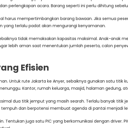
dan perlengkapan acara. Barang seperti ini perlu dihitung sebel
deal harus mempertimbangkan barang bawaan. Jika semua peser
abin yang terlalu padat akan mengurangi kenyamanan.
aiknya tidak memaksakan kapasitas maksimal. Anak-anak mem
 Agar lebih aman saat menentukan jumlah peserta, calon pe
ang Efisien
an. Untuk rute Jakarta ke Anyer, sebaiknya gunakan satu titik 
nunggu. Kantor, rumah keluarga, masjid, halaman gedung, atau
ksimal dua titik jemput yang masih searah. Terlalu banyak tit
tempuh dan berpotensi membuat agenda di pantai menjadi leb
in. Tentukan juga satu PIC yang berkomunikasi dengan driver. 