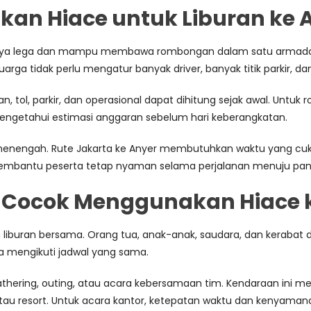
n Hiace untuk Liburan ke 
innya lega dan mampu membawa rombongan dalam satu armada. 
uarga tidak perlu mengatur banyak driver, banyak titik parkir, d
an, tol, parkir, dan operasional dapat dihitung sejak awal. Untu
mengetahui estimasi anggaran sebelum hari keberangkatan.
nengah. Rute Jakarta ke Anyer membutuhkan waktu yang cukup 
membantu peserta tetap nyaman selama perjalanan menuju pan
 Cocok Menggunakan Hiace 
n liburan bersama. Orang tua, anak-anak, saudara, dan kerabat
 mengikuti jadwal yang sama.
ering, outing, atau acara kebersamaan tim. Kendaraan ini me
a, atau resort. Untuk acara kantor, ketepatan waktu dan kenyama