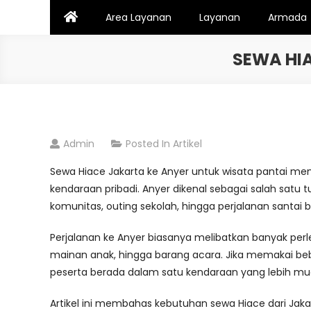
Skip
Area Layanan
Layanan
Armada
to
content
SEWA HI
Admin
Posted In
Artikel
Sewa Hiace Jakarta ke Anyer untuk wisata pantai me
kendaraan pribadi. Anyer dikenal sebagai salah satu t
komunitas, outing sekolah, hingga perjalanan santai
Perjalanan ke Anyer biasanya melibatkan banyak perl
mainan anak, hingga barang acara. Jika memakai be
peserta berada dalam satu kendaraan yang lebih mud
Artikel ini membahas kebutuhan sewa Hiace dari Jak