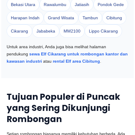
Bekasi Utara
Rawalumbu
Jatiasih
Pondok Gede
Harapan Indah
Grand Wisata
Tambun
Cibitung
Cikarang
Jababeka
MM2100
Lippo Cikarang
Untuk area industri, Anda juga bisa melihat halaman
pendukung
sewa Elf Cikarang untuk rombongan kantor dan
kawasan industri
atau
rental Elf area Cibitung
.
Tujuan Populer di Puncak
yang Sering Dikunjungi
Rombongan
Setiap rombongan biasanya memiliki kebutuhan berbeda. Ada