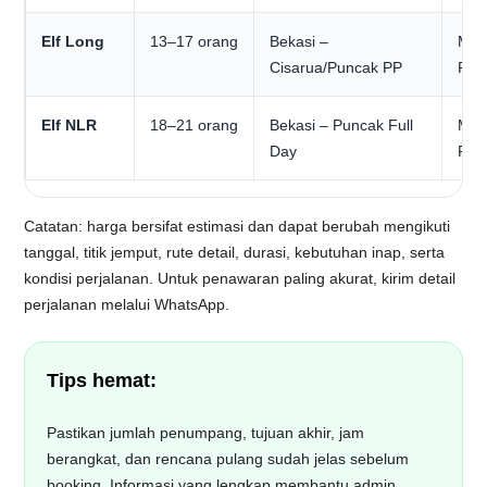
Elf Long
13–17 orang
Bekasi –
Mul
Cisarua/Puncak PP
Rp1
Elf NLR
18–21 orang
Bekasi – Puncak Full
Mul
Day
Rp1
Catatan: harga bersifat estimasi dan dapat berubah mengikuti
tanggal, titik jemput, rute detail, durasi, kebutuhan inap, serta
kondisi perjalanan. Untuk penawaran paling akurat, kirim detail
perjalanan melalui WhatsApp.
Tips hemat:
Pastikan jumlah penumpang, tujuan akhir, jam
berangkat, dan rencana pulang sudah jelas sebelum
booking. Informasi yang lengkap membantu admin