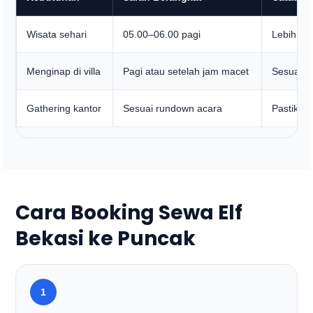
Wisata sehari
05.00–06.00 pagi
Lebih am
Menginap di villa
Pagi atau setelah jam macet
Sesuaikan
Gathering kantor
Sesuai rundown acara
Pastikan 
Cara Booking Sewa Elf
Bekasi ke Puncak
1