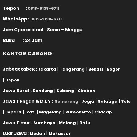
Telpon :
0813-9138-6711
WhatsApp :
0813-9138-6711
Jam Operasional : Senin – Minggu
Buka : 24 Jam
KANTOR CABANG
Jabodetabek :
|
|
|
Jakarta
Tangerang
Bekasi
Bogor
|
Depok
Jawa Barat :
|
|
Bandung
Subang
Cirebon
Jawa Tengah & D.I. Y :
|
|
|
Semarang
Jogja
Salatiga
Solo
|
|
|
|
|
Jepara
Pati
Magelang
Purwokerto
Cilacap
Jawa Timur :
|
|
Surabaya
Malang
Batu
Luar Jawa :
|
Medan
Makassar