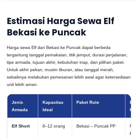
Estimasi Harga Sewa Elf
Bekasi ke Puncak
Harga sewa Elf dari Bekasi ke Puncak dapat berbeda
tergantung tanggal pemakaian, titik jemput, durasi perjalanan,
tipe armada, tujuan akhir, kebutuhan inap, dan pilihan paket.
Untuk akhir pekan, musim liburan, atau tanggal merah,
sebaiknya melakukan pemesanan lebih awal agar ketersediaan
unit lebih aman.
Jenis
Kapasitas
Paket Rute
Est
Armada
Ideal
Har
Elf Short
8–12 orang
Bekasi – Puncak PP
Mul
Rp1