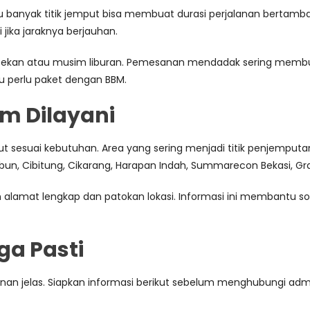
lu banyak titik jemput bisa membuat durasi perjalanan bertambah. 
jika jaraknya berjauhan.
pekan atau musim liburan. Pemesanan mendadak sering membuat 
au perlu paket dengan BBM.
m Dilayani
 sesuai kebutuhan. Area yang sering menjadi titik penjemputan m
bun, Cibitung, Cikarang, Harapan Indah, Summarecon Bekasi, Gr
 alamat lengkap dan patokan lokasi. Informasi ini membantu sop
a Pasti
alanan jelas. Siapkan informasi berikut sebelum menghubungi adm