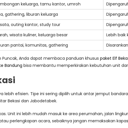
mbongan keluarga, tamu kantor, umroh
Dipengaru
lla, gathering, liburan keluarga
Dipengaruhi
sata, outing kantor, study tour
Dipengaruh
arah, wisata kuliner, keluarga besar
Lebih baik
buran pantai, komunitas, gathering
Disarankan
asan Puncak, Anda dapat membaca panduan khusus
paket Elf Beka
 ke Bandung
bisa membantu memperkirakan kebutuhan unit dan d
kasi
a lebih efisien. Tipe ini sering dipilih untuk antar jemput band
kitar Bekasi dan Jabodetabek.
as. Unit ini lebih mudah masuk ke area perumahan, jalan lingkunga
atau perlengkapan acara, sebaiknya jangan memaksakan kapas