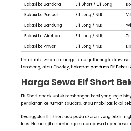
Bekasi ke Bandara
Elf Short / Elf Long
Ro
Bekasi ke Puncak
Elf Long / NLR
Vi
Bekasi ke Bandung
Elf Long / NLR
Wi
Bekasi ke Cirebon
Elf Long / NLR
Zi
Bekasi ke Anyer
Elf Long / NLR
Li
Untuk rute wisata keluarga atau gathering ke kaw
Lembang, atau Ciwidey, halaman
panduan Elf Bekasi
Harga Sewa Elf Short Be
Elf Short cocok untuk rombongan kecil yang ingin biay
perjalanan ke rumah saudara, atau mobilitas lokal se
Keunggulan Elf Short ada pada ukuran yang lebih ringk
luas. Namun, jika rombongan membawa koper besar 