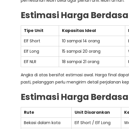
pemesanan lebih awal agar pilihan unit lebih aman.
Estimasi Harga Berdasa
Tipe Unit
Kapasitas Ideal
Elf Short
10 sampai 14 orang
Elf Long
15 sampai 20 orang
Elf NLR
18 sampai 21 orang
Angka di atas bersifat estimasi awal. Harga final dap
pasti, pelanggan perlu mengirim detail perjalanan k
Estimasi Harga Berdasar
Rute
Unit Disarankan
K
Bekasi dalam kota
Elf Short / Elf Long
We