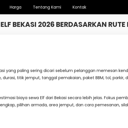
Harga
Tentang Kami
Kontak
LF BEKASI 2026 BERDASARKAN RUTE 
rmasi yang paling sering dicari sebelum pelanggan memesan ken
e, durasi, titik jemput, tanggal pemakaian, paket BBM, tol, parki
imasi biaya sewa Elf dari Bekasi secara lebih jelas. Fokus pe
engkap, pilihan armada, area jemput, dan cara pemesanan, sil