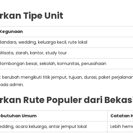
rkan Tipe Unit
Kegunaan
Bandara, wedding, keluarga kecil, rute lokal
Wisata, ziarah, kantor, study tour
Rombongan besar, sekolah, komunitas, perusahaan
at berubah mengikuti titik jemput, tujuan, durasi, paket perjala
epada admin.
kan Rute Populer dari Bekas
ebutuhan Umum
Catatan 
dding, acara keluarga, antar jemput lokal
Lebih hema