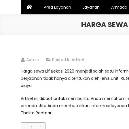
Skip
Area Layanan
Layanan
Armada
to
content
HARGA SEWA E
Admin
Posted In
Artikel
Harga sewa Elf Bekasi 2026 menjadi salah satu info
perjalanan tidak hanya ditentukan oleh jenis unit. Rut
biaya.
Artikel ini dibuat untuk membantu Anda memahami est
armada. Jika Anda membutuhkan informasi layanan l
Thalita Rentcar
.