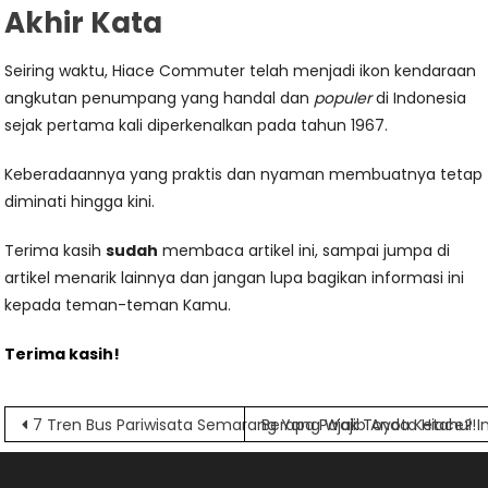
Akhir Kata
Seiring waktu, Hiace Commuter telah menjadi ikon kendaraan
angkutan penumpang yang handal dan
populer
di Indonesia
sejak pertama kali diperkenalkan pada tahun 1967.
Keberadaannya yang praktis dan nyaman membuatnya tetap
diminati hingga kini.
Terima kasih
sudah
membaca artikel ini, sampai jumpa di
artikel menarik lainnya dan jangan lupa bagikan informasi ini
kepada teman-teman Kamu.
Terima kasih!
Navigasi
7 Tren Bus Pariwisata Semarang Yang Wajib Anda Ketahui!
Berapa Pajak Toyota Hiace? In
pos