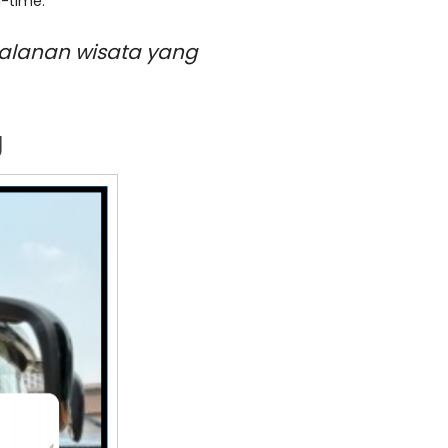
-time.
rjalanan wisata yang
g