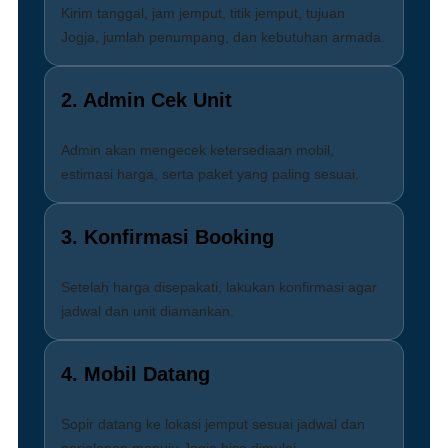
Kirim tanggal, jam jemput, titik jemput, tujuan
Jogja, jumlah penumpang, dan kebutuhan armada.
2. Admin Cek Unit
Admin akan mengecek ketersediaan mobil,
estimasi harga, serta paket yang paling sesuai.
3. Konfirmasi Booking
Setelah harga disepakati, lakukan konfirmasi agar
jadwal dan unit diamankan.
4. Mobil Datang
Sopir datang ke lokasi jemput sesuai jadwal dan