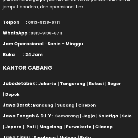
jemput bandara, dan operasional tim
Telpon :
0813-9138-6711
WhatsApp :
0813-9138-6711
Jam Operasional : Senin – Minggu
Buka : 24 Jam
KANTOR CABANG
Jabodetabek :
|
|
|
Jakarta
Tangerang
Bekasi
Bogor
|
Depok
Jawa Barat :
|
|
Bandung
Subang
Cirebon
Jawa Tengah & D.I. Y :
|
|
|
Semarang
Jogja
Salatiga
Solo
|
|
|
|
|
Jepara
Pati
Magelang
Purwokerto
Cilacap
Jawa Timur :
|
|
Surabaya
Malang
Batu