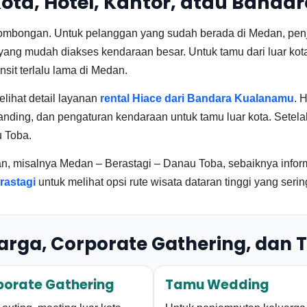
ota, Hotel, Kantor, atau Band
ombongan. Untuk pelanggan yang sudah berada di Medan, penjem
 yang mudah diakses kendaraan besar. Untuk tamu dari luar kota
sit terlalu lama di Medan.
elihat detail layanan
rental Hiace dari Bandara Kualanamu
. 
nding, dan pengaturan kendaraan untuk tamu luar kota. Setelah 
u Toba.
, misalnya Medan – Berastagi – Danau Toba, sebaiknya informa
rastagi
untuk melihat opsi rute wisata dataran tinggi yang se
arga, Corporate Gathering, dan T
porate Gathering
Tamu Wedding