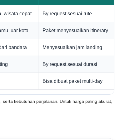
, wisata cepat
By request sesuai rute
amu luar kota
Paket menyesuaikan itinerary
dari bandara
Menyesuaikan jam landing
ting
By request sesuai durasi
Bisa dibuat paket multi-day
h, serta kebutuhan perjalanan. Untuk harga paling akurat,