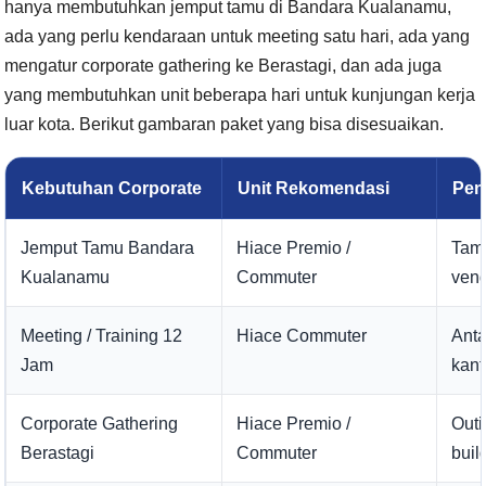
hanya membutuhkan jemput tamu di Bandara Kualanamu,
ada yang perlu kendaraan untuk meeting satu hari, ada yang
mengatur corporate gathering ke Berastagi, dan ada juga
yang membutuhkan unit beberapa hari untuk kunjungan kerja
luar kota. Berikut gambaran paket yang bisa disesuaikan.
Kebutuhan Corporate
Unit Rekomendasi
Pen
Jemput Tamu Bandara
Hiace Premio /
Tamu
Kualanamu
Commuter
ven
Meeting / Training 12
Hiace Commuter
Anta
Jam
kant
Corporate Gathering
Hiace Premio /
Outi
Berastagi
Commuter
buil