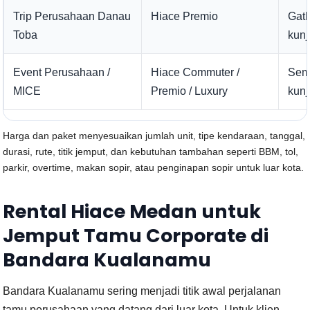
Trip Perusahaan Danau
Hiace Premio
Gath
Toba
kunj
Event Perusahaan /
Hiace Commuter /
Semi
MICE
Premio / Luxury
kun
Harga dan paket menyesuaikan jumlah unit, tipe kendaraan, tanggal,
durasi, rute, titik jemput, dan kebutuhan tambahan seperti BBM, tol,
parkir, overtime, makan sopir, atau penginapan sopir untuk luar kota.
Rental Hiace Medan untuk
Jemput Tamu Corporate di
Bandara Kualanamu
Bandara Kualanamu sering menjadi titik awal perjalanan
tamu perusahaan yang datang dari luar kota. Untuk klien,