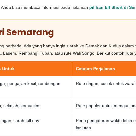
, Anda bisa membaca informasi pada halaman
pilihan Elf Short di S
ari Semarang
ang berbeda. Ada yang hanya ingin ziarah ke Demak dan Kudus dalam 
, Lasem, Rembang, Tuban, atau rute Wali Songo. Berikut contoh rute ya
 Untuk
Catatan Perjalanan
ga, pengajian kecil, rombongan
Rute ringan, cocok untuk ziarah
s, sekolah, komunitas
Rute populer untuk mengunju
gan ziarah full day
Perlu pengaturan waktu lebih 
lanjutan.