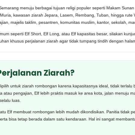
a Semarang menuju berbagai tujuan religi populer seperti Makam Suna
ia, kawasan ziarah Jepara, Lasem, Rembang, Tuban, hingga rute W
an, majelis taklim, pesantren, komunitas muslim, kantor, sekolah, mau
umum seperti Elf Short, Elf Long, atau Elf kapasitas besar, silakan ku
uhan khusus perjalanan ziarah agar tidak tumpang tindih dengan hal
Perjalanan Ziarah?
pilih untuk ziarah rombongan karena kapasitasnya ideal, tidak terlalu b
u pengajian, Elf lebih praktis masuk ke area kota, jalan menuju masj
elalu luas.
u Elf membuat rombongan lebih mudah dikondisikan. Panitia tidak per
erta bisa tetap berada dalam satu kendaraan. Hal ini sangat membantu 