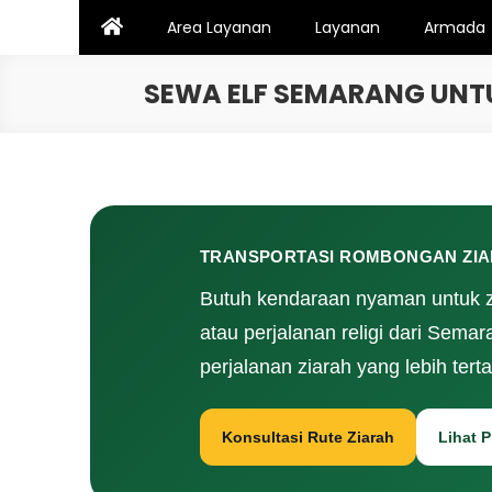
Skip
Area Layanan
Layanan
Armada
to
content
SEWA ELF SEMARANG UNTU
TRANSPORTASI ROMBONGAN ZIA
Butuh kendaraan nyaman untuk zia
atau perjalanan religi dari Sem
perjalanan ziarah yang lebih ter
Konsultasi Rute Ziarah
Lihat 