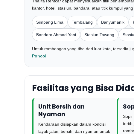
Thalita Rentcar dapat menyesuaikan titik penjemputa
kantor, hotel, stasiun, bandara, atau titik kumpul yang
Simpang Lima
Tembalang
Banyumanik
Bandara Ahmad Yani
Stasiun Tawang
Stasi
Untuk rombongan yang tiba dari luar kota, tersedia 
Poncol
.
Fasilitas yang Bisa Di
Unit Bersih dan
Sop
Nyaman
Sopir
terti
Kendaraan disiapkan dalam kondisi
rombo
layak jalan, bersih, dan nyaman untuk