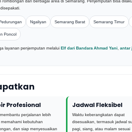
n rombongan dari berbagai area di Semarang. Penjemputan bisa dilaku
 disepakati.
Pedurungan
Ngaliyan
Semarang Barat
Semarang Timur
un Poncol
juga layanan penjemputan melalui
Elf dari Bandara Ahmad Yani
,
antar
dapatkan
ir Profesional
Jadwal Fleksibel
 membantu perjalanan lebih
Waktu keberangkatan dapat
b, memahami kebutuhan
disesuaikan, termasuk jadwal s
ngan, dan siap menyesuaikan
pagi, siang, atau malam sesuai