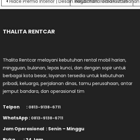
Navigasi
Hiace Premio Interior | Desain Perubahan Terbaru 2025
Bagaimana Cara Pemesanan T
pos
THALITA RENTCAR
Thalita Rentcar melayani kebutuhan rental mobil harian,
mingguan, bulanan, lepas kunci, dan dengan sopir untuk
berbagai kota besar, layanan tersedia untuk kebutuhan
pribadi, keluarga, perjalanan dinas, tamu perusahaan, antar
jemput bandara, dan operasional tim
Telpon :
0813-9138-6711
WhatsApp :
0813-9138-6711
Jam Operasional : Senin – Minggu
Buka : 24 Jam