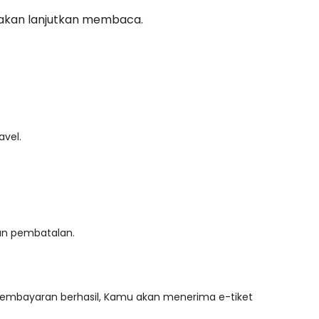
ilakan lanjutkan membaca.
avel.
kan pembatalan.
h pembayaran berhasil, Kamu akan menerima e-tiket