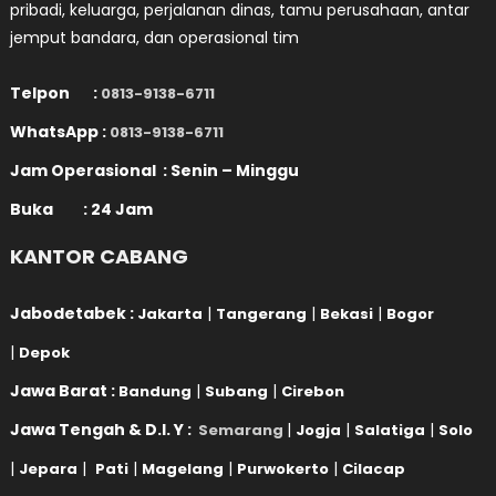
pribadi, keluarga, perjalanan dinas, tamu perusahaan, antar
jemput bandara, dan operasional tim
Telpon :
0813-9138-6711
WhatsApp :
0813-9138-6711
Jam Operasional : Senin – Minggu
Buka : 24 Jam
KANTOR CABANG
Jabodetabek :
|
|
|
Jakarta
Tangerang
Bekasi
Bogor
|
Depok
Jawa Barat :
|
|
Bandung
Subang
Cirebon
Jawa Tengah & D.I. Y :
|
|
|
Semarang
Jogja
Salatiga
Solo
|
|
|
|
|
Jepara
Pati
Magelang
Purwokerto
Cilacap