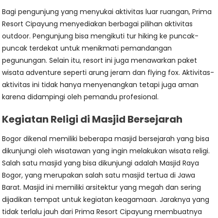
Bagi pengunjung yang menyukai aktivitas luar ruangan, Prima
Resort Cipayung menyediakan berbagai pilihan aktivitas
outdoor. Pengunjung bisa mengikuti tur hiking ke puncak-
puncak terdekat untuk menikmati pemandangan
pegunungan. Selain itu, resort ini juga menawarkan paket
wisata adventure seperti arung jeram dan flying fox. Aktivitas-
aktivitas ini tidak hanya menyenangkan tetapi juga aman
karena didampingi oleh pemandu profesional.
Kegiatan Religi di Masjid Bersejarah
Bogor dikenal memiliki beberapa masjid bersejarah yang bisa
dikunjungi oleh wisatawan yang ingin melakukan wisata religi.
Salah satu masjid yang bisa dikunjungi adalah Masjid Raya
Bogor, yang merupakan salah satu masjid tertua di Jawa
Barat. Masjid ini memiliki arsitektur yang megah dan sering
dijadikan tempat untuk kegiatan keagamaan. Jaraknya yang
tidak terlalu jauh dari Prima Resort Cipayung membuatnya