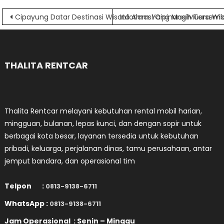
Navigasi
Cipayung Datar Destinasi Wisata Alam Yang Masih Tersem
Informasi Cipinang Muara Wi
pos
THALITA RENTCAR
Thalita Rentcar melayani kebutuhan rental mobil harian,
mingguan, bulanan, lepas kunci, dan dengan sopir untuk
berbagai kota besar, layanan tersedia untuk kebutuhan
pribadi, keluarga, perjalanan dinas, tamu perusahaan, antar
jemput bandara, dan operasional tim
Telpon :
0813-9138-6711
WhatsApp :
0813-9138-6711
Jam Operasional : Senin – Minggu