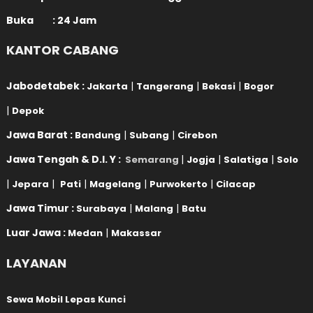
Buka : 24 Jam
KANTOR CABANG
Jabodetabek :
|
|
|
Jakarta
Tangerang
Bekasi
Bogor
|
Depok
Jawa Barat :
|
|
Bandung
Subang
Cirebon
Jawa Tengah & D.I. Y :
|
|
|
Semarang
Jogja
Salatiga
Solo
|
|
|
|
|
Jepara
Pati
Magelang
Purwokerto
Cilacap
Jawa Timur :
|
|
Surabaya
Malang
Batu
Luar Jawa :
|
Medan
Makassar
LAYANAN
Sewa Mobil Lepas Kunci