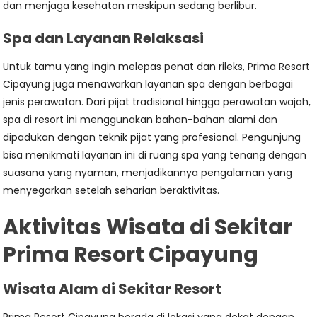
dan menjaga kesehatan meskipun sedang berlibur.
Spa dan Layanan Relaksasi
Untuk tamu yang ingin melepas penat dan rileks, Prima Resort
Cipayung juga menawarkan layanan spa dengan berbagai
jenis perawatan. Dari pijat tradisional hingga perawatan wajah,
spa di resort ini menggunakan bahan-bahan alami dan
dipadukan dengan teknik pijat yang profesional. Pengunjung
bisa menikmati layanan ini di ruang spa yang tenang dengan
suasana yang nyaman, menjadikannya pengalaman yang
menyegarkan setelah seharian beraktivitas.
Aktivitas Wisata di Sekitar
Prima Resort Cipayung
Wisata Alam di Sekitar Resort