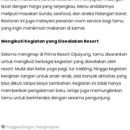
lezat dengan harga yang terjangkau. Menu andalannya
meliputi masakan Sunda, seafood, dan aneka hidangan barat.
Restoran ini juga melayani pesanan room service bagi tamu
yang ingin menikmati makanan di kamar.
Mengikuti Kegiatan yang Disediakan Resort
Selama menginap di Prima Resort Cipayung, tamu disarankan
untuk mengikuti berbagai kegiatan yang disediakan oleh
resort. Mulai dari kelas yoga pagi, tur trekking, hingga kegiatan
kerajinan tangan untuk anak-anak, ada banyak aktivitas yang
bisa diikuti tanpa biaya tambahan. Kegiatan ini tidak hanya
memberikan pengalaman baru, tetapi juga memungkinkan
tamu untuk berinteraksi dengan sesama pengunjung.
Tagged
Bogor
,
Penginapan