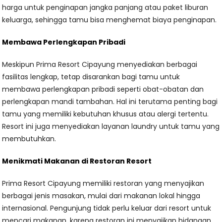
harga untuk penginapan jangka panjang atau paket liburan
keluarga, sehingga tamu bisa menghemat biaya penginapan.
Membawa Perlengkapan Pribadi
Meskipun Prima Resort Cipayung menyediakan berbagai
fasilitas lengkap, tetap disarankan bagi tamu untuk
membawa perlengkapan pribadi seperti obat-obatan dan
perlengkapan mandi tambahan. Hal ini terutama penting bagi
tamu yang memiliki kebutuhan khusus atau alergi tertentu.
Resort ini juga menyediakan layanan laundry untuk tamu yang
membutuhkan.
Menikmati Makanan di Restoran Resort
Prima Resort Cipayung memiliki restoran yang menyajikan
berbagai jenis masakan, mulai dari makanan lokal hingga
internasional. Pengunjung tidak perlu keluar dari resort untuk
mencari makanan, karena restoran ini menyajikan hidangan