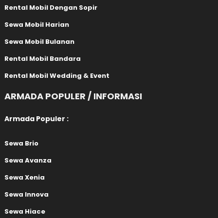
Rental Mobil Dengan Sopir
Sewa Mobil Harian
Sewa Mobil Bulanan
Rental Mobil Bandara
Rental Mobil Wedding & Event
ARMADA POPULER / INFORMASI
Armada Populer :
Sewa Brio
Sewa Avanza
Sewa Xenia
Sewa Innova
Sewa Hiace