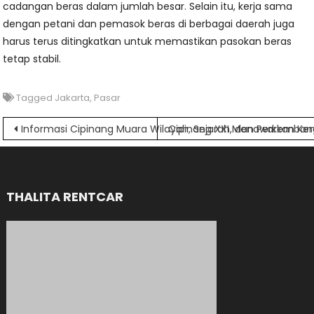
cadangan beras dalam jumlah besar. Selain itu, kerja sama
dengan petani dan pemasok beras di berbagai daerah juga
harus terus ditingkatkan untuk memastikan pasokan beras
tetap stabil.
Tagged
Jakarta
,
Pasar
Navigasi
Informasi Cipinang Muara Wilayah, Sejarah, dan Perkemba
Cipinang XXI Menawarkan Ke
pos
THALITA RENTCAR