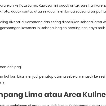
iarahkan ke Kota Lama. Kawasan ini cocok untuk sore hari karena 
foto, duduk santai, atau sekadar menikmati suasana tanpa har
ing dikenal di Semarang dan sering diposisikan sebagai area wi
gembangan kawasan ini sebagai bagian penting dari daya tarik
anan dari pagi
a Lama bahkan bisa menjadi penutup utama sebelum masuk ke se
am.
mpang Lima atau Area Kuline
tup perjalanan di area yang lebih hidup. Di Semarang, area sep