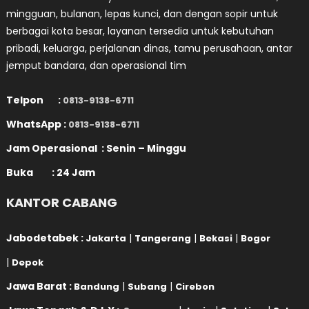
mingguan, bulanan, lepas kunci, dan dengan sopir untuk
berbagai kota besar, layanan tersedia untuk kebutuhan
pribadi, keluarga, perjalanan dinas, tamu perusahaan, antar
jemput bandara, dan operasional tim
Telpon :
0813-9138-6711
WhatsApp :
0813-9138-6711
Jam Operasional : Senin – Minggu
Buka : 24 Jam
KANTOR CABANG
Jabodetabek :
|
|
|
Jakarta
Tangerang
Bekasi
Bogor
|
Depok
Jawa Barat :
|
|
Bandung
Subang
Cirebon