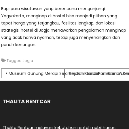
Bagi para wisatawan yang berencana mengunjungi
Yogyakarta, menginap di hostel bisa menjadi pilihan yang
tepat harga yang terjangkau, fasilitas lengkap, dan lokasi
strategis, hostel di Jogja menawarkan pengalaman menginap
yang tidak hanya nyaman, tetapi juga menyenangkan dan
penuh kenangan.
Tagged
Jogja
Navigasi
Museum Gunung Merapi Sejarah dan Keindahan Alam Vulka
Sejarah Candi Prambanan Keaj
pos
THALITA RENTCAR
Thalita Rentcar melayani kebutuhan rental mobil harian,