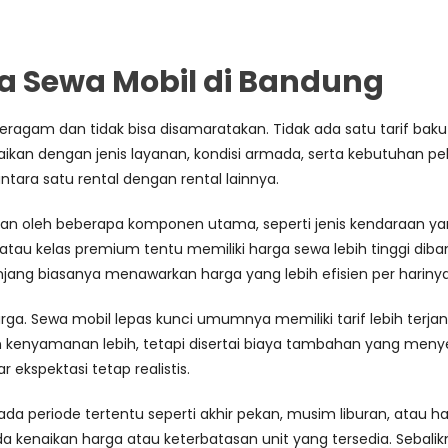
Sewa Mobil di Bandung
agam dan tidak bisa disamaratakan. Tidak ada satu tarif baku 
uaikan dengan jenis layanan, kondisi armada, serta kebutuhan p
tara satu rental dengan rental lainnya.
n oleh beberapa komponen utama, seperti jenis kendaraan yan
atau kelas premium tentu memiliki harga sewa lebih tinggi diba
ang biasanya menawarkan harga yang lebih efisien per harinya
arga. Sewa mobil lepas kunci umumnya memiliki tarif lebih ter
 kenyamanan lebih, tetapi disertai biaya tambahan yang menye
 ekspektasi tetap realistis.
ada periode tertentu seperti akhir pekan, musim liburan, atau h
 kenaikan harga atau keterbatasan unit yang tersedia. Sebalikny