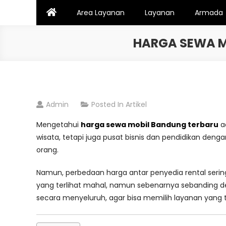
Skip
Area Layanan
Layanan
Armada
to
content
HARGA SEWA MO
Admin
Posted In
Artikel
Mengetahui
harga sewa mobil Bandung terbaru
a
wisata, tetapi juga pusat bisnis dan pendidikan denga
orang.
Namun, perbedaan harga antar penyedia rental sering
yang terlihat mahal, namun sebenarnya sebanding de
secara menyeluruh, agar bisa memilih layanan yang t