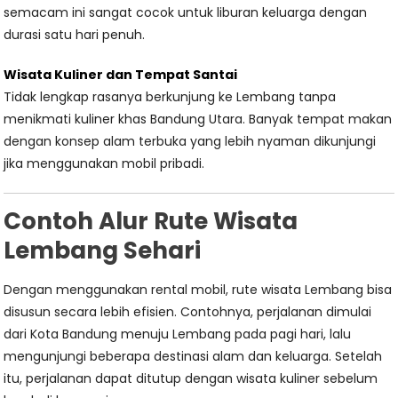
semacam ini sangat cocok untuk liburan keluarga dengan
durasi satu hari penuh.
Wisata Kuliner dan Tempat Santai
Tidak lengkap rasanya berkunjung ke Lembang tanpa
menikmati kuliner khas Bandung Utara. Banyak tempat makan
dengan konsep alam terbuka yang lebih nyaman dikunjungi
jika menggunakan mobil pribadi.
Contoh Alur Rute Wisata
Lembang Sehari
Dengan menggunakan rental mobil, rute wisata Lembang bisa
disusun secara lebih efisien. Contohnya, perjalanan dimulai
dari Kota Bandung menuju Lembang pada pagi hari, lalu
mengunjungi beberapa destinasi alam dan keluarga. Setelah
itu, perjalanan dapat ditutup dengan wisata kuliner sebelum