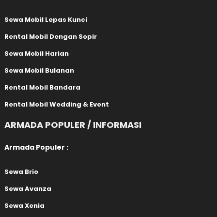
Sewa Mobil Lepas Kunci
Rental Mobil Dengan Sopir
Sewa Mobil Harian
Sewa Mobil Bulanan
Rental Mobil Bandara
Rental Mobil Wedding & Event
ARMADA POPULER / INFORMASI
Armada Populer :
Sewa Brio
Sewa Avanza
Sewa Xenia