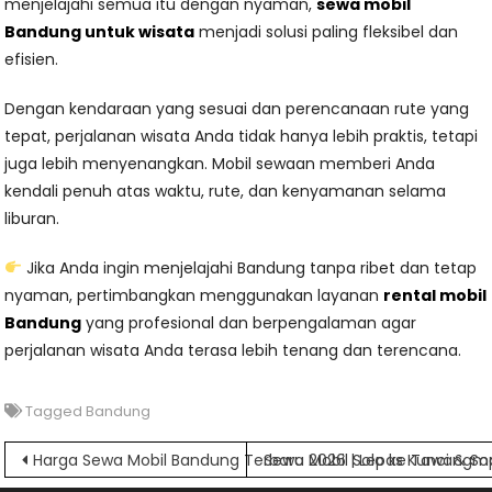
menjelajahi semua itu dengan nyaman,
sewa mobil
Bandung untuk wisata
menjadi solusi paling fleksibel dan
efisien.
Dengan kendaraan yang sesuai dan perencanaan rute yang
tepat, perjalanan wisata Anda tidak hanya lebih praktis, tetapi
juga lebih menyenangkan. Mobil sewaan memberi Anda
kendali penuh atas waktu, rute, dan kenyamanan selama
liburan.
Jika Anda ingin menjelajahi Bandung tanpa ribet dan tetap
nyaman, pertimbangkan menggunakan layanan
rental mobil
Bandung
yang profesional dan berpengalaman agar
perjalanan wisata Anda terasa lebih tenang dan terencana.
Tagged
Bandung
Navigasi
Harga Sewa Mobil Bandung Terbaru 2026 | Lepas Kunci & Sop
Sewa Mobil Solo ke Tawangma