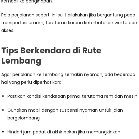
kembali ke penginapan.
Pola perjalanan seperti ini sulit dilakukan jika bergantung pada
transportasi umum, terutama karena keterbatasan waktu dan
akses.
Tips Berkendara di Rute
Lembang
Agar perjalanan ke Lembang semakin nyaman, ada beberapa
hal yang perlu diperhatikan:
Pastikan kondisi kendaraan prima, terutama rem dan mesin
Gunakan mobil dengan suspensi nyaman untuk jalan
bergelombang
Hindari jam padat di akhir pekan jika memungkinkan