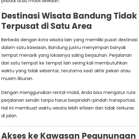
pribadi atau mobil sewaan.
Destinasi Wisata Bandung Tidak
Terpusat di Satu Area
Berbeda dengan kota wisata lain yang memiliki pusat destinasi
dalam satu kawasan, Bandung justru menyimpan banyak
tempat menarik yang lokasinya saling berjauhan. Perjalanan
dari satu tempat ke tempat lain sering kali membutuhkan
waktu yang tidak sebentar, terutama saat akhir pekan atau
musim liburan.
Dengan menggunakan rental mobil, Anda bisa mengatur rute
perjalanan sendiri tanpa harus berpindah-pindah transportasi.
Hal ini membuat waktu wisata lebih efisien dan tidak terkuras
di jalan.
Akses ke Kawasan Pegunungan