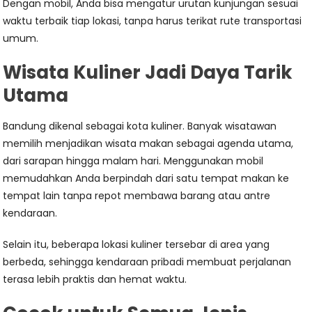
Dengan mobil, Anda bisa mengatur urutan kunjungan sesuai
waktu terbaik tiap lokasi, tanpa harus terikat rute transportasi
umum.
Wisata Kuliner Jadi Daya Tarik
Utama
Bandung dikenal sebagai kota kuliner. Banyak wisatawan
memilih menjadikan wisata makan sebagai agenda utama,
dari sarapan hingga malam hari. Menggunakan mobil
memudahkan Anda berpindah dari satu tempat makan ke
tempat lain tanpa repot membawa barang atau antre
kendaraan.
Selain itu, beberapa lokasi kuliner tersebar di area yang
berbeda, sehingga kendaraan pribadi membuat perjalanan
terasa lebih praktis dan hemat waktu.