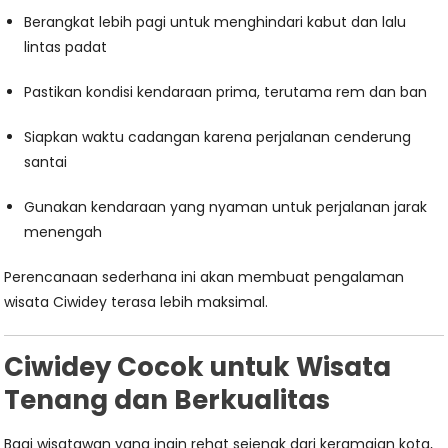
Berangkat lebih pagi untuk menghindari kabut dan lalu
lintas padat
Pastikan kondisi kendaraan prima, terutama rem dan ban
Siapkan waktu cadangan karena perjalanan cenderung
santai
Gunakan kendaraan yang nyaman untuk perjalanan jarak
menengah
Perencanaan sederhana ini akan membuat pengalaman
wisata Ciwidey terasa lebih maksimal.
Ciwidey Cocok untuk Wisata
Tenang dan Berkualitas
Bagi wisatawan yang ingin rehat sejenak dari keramaian kota,