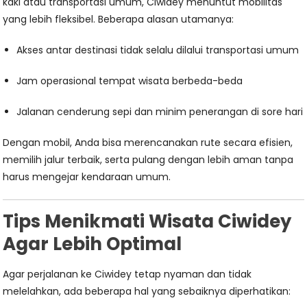
kaki atau transportasi umum, Ciwidey menuntut mobilitas
yang lebih fleksibel. Beberapa alasan utamanya:
Akses antar destinasi tidak selalu dilalui transportasi umum
Jam operasional tempat wisata berbeda-beda
Jalanan cenderung sepi dan minim penerangan di sore hari
Dengan mobil, Anda bisa merencanakan rute secara efisien,
memilih jalur terbaik, serta pulang dengan lebih aman tanpa
harus mengejar kendaraan umum.
Tips Menikmati Wisata Ciwidey
Agar Lebih Optimal
Agar perjalanan ke Ciwidey tetap nyaman dan tidak
melelahkan, ada beberapa hal yang sebaiknya diperhatikan: