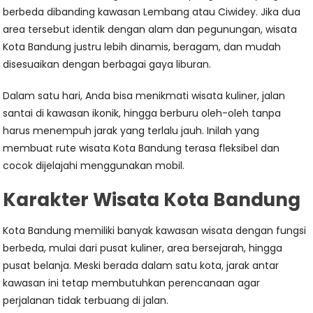
berbeda dibanding kawasan Lembang atau Ciwidey. Jika dua
area tersebut identik dengan alam dan pegunungan, wisata
Kota Bandung justru lebih dinamis, beragam, dan mudah
disesuaikan dengan berbagai gaya liburan.
Dalam satu hari, Anda bisa menikmati wisata kuliner, jalan
santai di kawasan ikonik, hingga berburu oleh-oleh tanpa
harus menempuh jarak yang terlalu jauh. Inilah yang
membuat rute wisata Kota Bandung terasa fleksibel dan
cocok dijelajahi menggunakan mobil.
Karakter Wisata Kota Bandung
Kota Bandung memiliki banyak kawasan wisata dengan fungsi
berbeda, mulai dari pusat kuliner, area bersejarah, hingga
pusat belanja. Meski berada dalam satu kota, jarak antar
kawasan ini tetap membutuhkan perencanaan agar
perjalanan tidak terbuang di jalan.