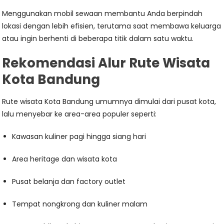
Menggunakan mobil sewaan membantu Anda berpindah
lokasi dengan lebih efisien, terutama saat membawa keluarga
atau ingin berhenti di beberapa titik dalam satu waktu.
Rekomendasi Alur Rute Wisata
Kota Bandung
Rute wisata Kota Bandung umumnya dimulai dari pusat kota,
lalu menyebar ke area-area populer seperti:
Kawasan kuliner pagi hingga siang hari
Area heritage dan wisata kota
Pusat belanja dan factory outlet
Tempat nongkrong dan kuliner malam