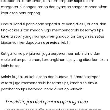
kesopanan, keramahan, dan kemampuan sopir dalam
mengemudi dengan aman dan nyaman sangat menentukan
kepuasan penumpang.
Kedua, kondisi perjalanan seperti rute yang dilalui, cuaca, dan
tingkat kesulitan medan juga mempengaruhi besarnya tips
karena sopir yang mampu menghadapi tantangan
tersebut
biasanya mendapatkan
apresiasi
lebih.
Ketiga, lama perjalanan juga berperan, semakin lama dan
melelahkan perjalanan, kemungkinan tips yang diberikan akan
lebih besar.
Selain itu, faktor kebiasaan dan budaya di daerah tempat
wisata juga memengaruhi besaran tips, karena stKamur
pemberian tips berbeda-beda di setiap wilayah.
Terakhir, jumlah penumpang dan