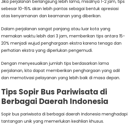
Jika perjalanan berlangsung lebih lama, misalnya 1-2 jam, tips
sebesar 10-15% akan lebih pantas sebagai bentuk apresiasi
atas kenyamanan dan keamanan yang diberikan.
Dalam perjalanan sangat panjang atau luar kota yang
memakan waktu lebih dari 3 jam, memberikan tips antara 15-
20% menjadi wujud penghargaan ekstra karena tenaga dan
perhatian ekstra yang diperlukan pengemudi.
Dengan menyesuaikan jumlah tips berdasarkan lama
perjalanan, kita dapat memberikan penghargaan yang adil
dan memotivasi pelayanan yang lebih baik di masa depan.
Tips Sopir Bus Pariwisata di
Berbagai Daerah Indonesia
Sopir bus pariwisata di berbagai daerah Indonesia menghadapi
tantangan unik yang memerlukan keahlian khusus.