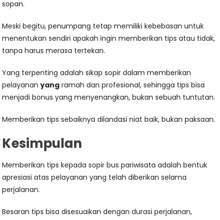
sopan.
Meski begitu, penumpang tetap memiliki kebebasan untuk
menentukan sendiri apakah ingin memberikan tips atau tidak,
tanpa harus merasa tertekan.
Yang terpenting adalah sikap sopir dalam memberikan
pelayanan
yang
ramah dan profesional, sehingga tips bisa
menjadi bonus yang menyenangkan, bukan sebuah tuntutan.
Memberikan tips sebaiknya dilandasi niat baik, bukan paksaan.
Kesimpulan
Memberikan tips kepada sopir bus pariwisata adalah bentuk
apresiasi atas pelayanan yang telah diberikan selama
perjalanan.
Besaran tips bisa disesuaikan dengan durasi perjalanan,