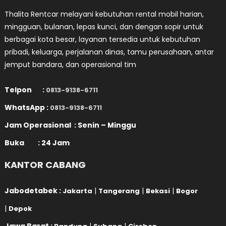
Thalita Rentcar melayani kebutuhan rental mobil harian,
mingguan, bulanan, lepas kunci, dan dengan sopir untuk
berbagai kota besar, layanan tersedia untuk kebutuhan
pribadi, keluarga, perjalanan dinas, tamu perusahaan, antar
jemput bandara, dan operasional tim
Telpon :
0813-9138-6711
WhatsApp :
0813-9138-6711
Jam Operasional : Senin – Minggu
Buka : 24 Jam
KANTOR CABANG
Jabodetabek :
|
|
|
Jakarta
Tangerang
Bekasi
Bogor
|
Depok
Jawa Barat :
|
|