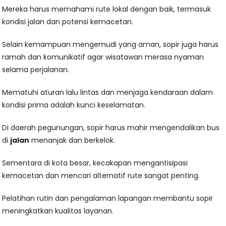
Mereka harus memahami rute lokal dengan baik, termasuk
kondisi jalan dan potensi kemacetan.
Selain kemampuan mengemudi yang aman, sopir juga harus
ramah dan komunikatif agar wisatawan merasa nyaman
selama perjalanan.
Mematuhi aturan lalu lintas dan menjaga kendaraan dalam
kondisi prima adalah kunci keselamatan.
Di daerah pegunungan, sopir harus mahir mengendalikan bus
di
jalan
menanjak dan berkelok.
Sementara di kota besar, kecakapan mengantisipasi
kemacetan dan mencari alternatif rute sangat penting.
Pelatihan rutin dan pengalaman lapangan membantu sopir
meningkatkan kualitas layanan.