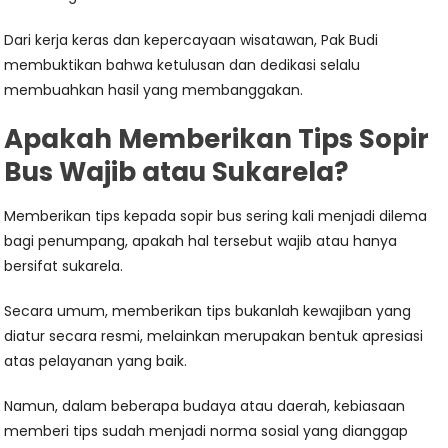
Dari kerja keras dan kepercayaan wisatawan, Pak Budi
membuktikan bahwa ketulusan dan dedikasi selalu
membuahkan hasil yang membanggakan.
Apakah Memberikan Tips Sopir
Bus Wajib atau Sukarela?
Memberikan tips kepada sopir bus sering kali menjadi dilema
bagi penumpang, apakah hal tersebut wajib atau hanya
bersifat sukarela.
Secara umum, memberikan tips bukanlah kewajiban yang
diatur secara resmi, melainkan merupakan bentuk apresiasi
atas pelayanan yang baik.
Namun, dalam beberapa budaya atau daerah, kebiasaan
memberi tips sudah menjadi norma sosial yang dianggap