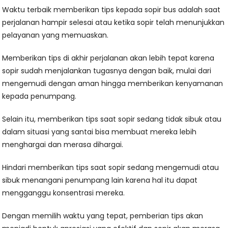
Waktu terbaik memberikan tips kepada sopir bus adalah saat
perjalanan hampir selesai atau ketika sopir telah menunjukkan
pelayanan yang memuaskan.
Memberikan tips di akhir perjalanan akan lebih tepat karena
sopir sudah menjalankan tugasnya dengan baik, mulai dari
mengemudi dengan aman hingga memberikan kenyamanan
kepada penumpang.
Selain itu, memberikan tips saat sopir sedang tidak sibuk atau
dalam situasi yang santai bisa membuat mereka lebih
menghargai dan merasa dihargai.
Hindari memberikan tips saat sopir sedang mengemudi atau
sibuk menangani penumpang lain karena hal itu dapat
mengganggu konsentrasi mereka.
Dengan memilih waktu yang tepat, pemberian tips akan