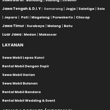
Bandung
Subang
Cirebon
Jawa Tengah & D.I. Y :
|
|
|
Semarang
Jogja
Salatiga
Solo
|
|
|
|
|
Jepara
Pati
Magelang
Purwokerto
Cilacap
Jawa Timur :
|
|
Surabaya
Malang
Batu
Luar Jawa :
|
Medan
Makassar
LAYANAN
Sewa Mobil Lepas Kunci
Rental Mobil Dengan Sopir
Sewa Mobil Harian
Sewa Mobil Bulanan
Rental Mobil Bandara
Rental Mobil Wedding & Event