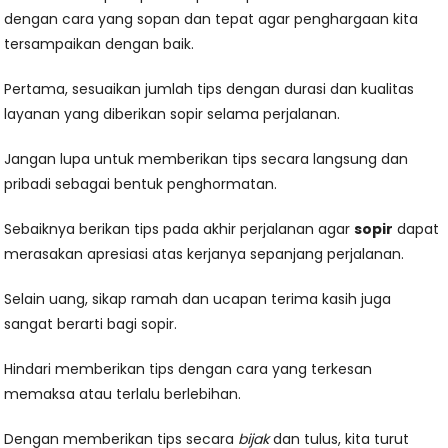
dengan cara yang sopan dan tepat agar penghargaan kita
tersampaikan dengan baik.
Pertama, sesuaikan jumlah tips dengan durasi dan kualitas
layanan yang diberikan sopir selama perjalanan.
Jangan lupa untuk memberikan tips secara langsung dan
pribadi sebagai bentuk penghormatan.
Sebaiknya berikan tips pada akhir perjalanan agar
sopir
dapat
merasakan apresiasi atas kerjanya sepanjang perjalanan.
Selain uang, sikap ramah dan ucapan terima kasih juga
sangat berarti bagi sopir.
Hindari memberikan tips dengan cara yang terkesan
memaksa atau terlalu berlebihan.
Dengan memberikan tips secara
bijak
dan tulus, kita turut