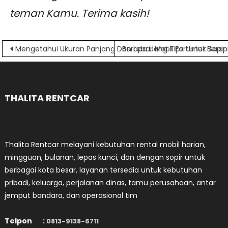
teman Kamu. Terima kasih!
Navigasi
Mengetahui Ukuran Panjang Dan Lebar Mobil Fortuner Berap
Berapa Uang Tips Untuk Sopir B
pos
THALITA RENTCAR
Thalita Rentcar melayani kebutuhan rental mobil harian,
mingguan, bulanan, lepas kunci, dan dengan sopir untuk
berbagai kota besar, layanan tersedia untuk kebutuhan
pribadi, keluarga, perjalanan dinas, tamu perusahaan, antar
jemput bandara, dan operasional tim
Telpon :
0813-9138-6711