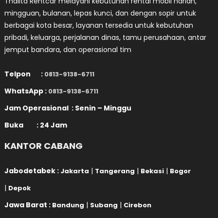
Thalita Rentcar melayani kebutuhan rental mobil harian,
mingguan, bulanan, lepas kunci, dan dengan sopir untuk
berbagai kota besar, layanan tersedia untuk kebutuhan
pribadi, keluarga, perjalanan dinas, tamu perusahaan, antar
jemput bandara, dan operasional tim
Telpon :
0813-9138-6711
WhatsApp :
0813-9138-6711
Jam Operasional : Senin – Minggu
Buka : 24 Jam
KANTOR CABANG
Jabodetabek :
|
|
|
Jakarta
Tangerang
Bekasi
Bogor
|
Depok
Jawa Barat :
|
|
Bandung
Subang
Cirebon